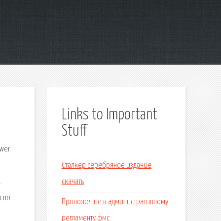
Links to Important
Stuff
ower
Сталкер серебряное издание
.
скачать
р по
Приложение к административному
регламенту фмс