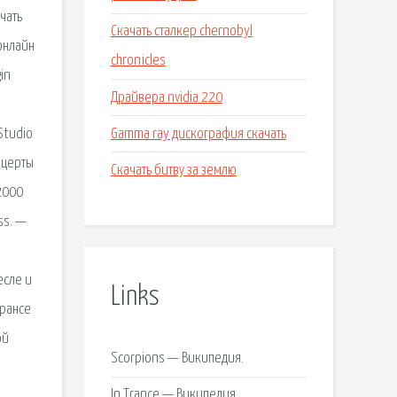
чать
Скачать сталкер chernobyl
 онлайн
chronicles
in
Драйвера nvidia 220
Gamma ray дискография скачать
Studio
нцерты
Скачать битву за землю
2000
ss. —
есле и
Links
трансе
ой
Scorpions — Википедия.
In Trance — Википедия.