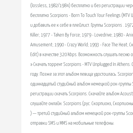
(lossless, 1982/1984) бесплатно и без регистрации чере
бесплатно Scorpions - Born To Touch Your Feelings (MTV
и добавить ее к себе в плейлист. Группы Scorpions . 1972
Killer; 1977 - Taken By Force; 1979 - Lovedrive; 1980 - An
Amusement; 1990 - Crazy World; 1993 - Face The Heat; С
Edit) в качестве 320 kbps. Возможность слушать песню 
» Скачать торрент Scorpions - MTV Unplugged In Athens
году. Позже за этот альбом певица удостоилась. Scorpions
одиннадцатый студийный альбом немецкой рок-группы S
регистрации скачать Scorpions. Скачайте альбом Acoust
слушайте онлайн. Scorpions (рус. Скорпионз, Скорпионы)
) — третий студийный альбом немецкой рок-группы Scor
отправки SMS и MMS на мобильные телефоны.