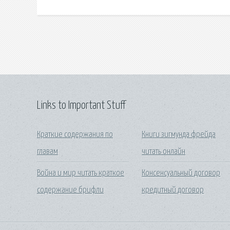
Links to Important Stuff
Краткие содержания по
Книги зигмунда фрейда
главам
читать онлайн
Война и мир читать краткое
Консенсуальный договор
содержание брифли
кредитный договор