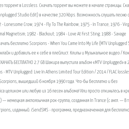
з торрент в Lossless. Скачать торрент вы можете в начале страницы. Ска
 Unplugged Studio Edit) в качестве 320 kbps. Возможность слушать песню
 - Lonesome Crow; 1974 - Fly To The Rainbow; 1975 - In Trance; 1976 - Virg
imal Magnetism; 1982 - Blackout; 1984 - Love At First Sting; 1988 - Savage
качать бесплатно Scorpions - When You Came Into My Life (MTV Unplugged 
онлайн и добавить ее к себе в плейлист. Клипы и Музыкальное видео / Ко
. СКАЧАТЬ БЕСПЛАТНО 2.7 GB Шакира выпустила альбом «MTV Unplugged» в 
 - MTV Unplugged: Live In Athens Limited Tour Edition / 2014 / FLAC lossle
corpions, вышедший 6 ноября 1990 года. Что-бы бесплатно и без
ica целиком или любую из 16 песен альбома! Или просто откиньтесь в кр
 — немецкая англоязычная рок-группа, созданная In Trance (с англ. — В 
pions, изданный. iSendSMS - программа, предназначенная для бесплатн