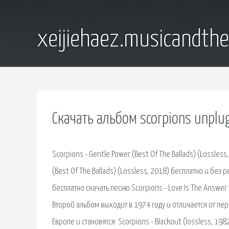
xeijiehaez.musicandth
Скачать альбом scorpions unplu
Scorpions - Gentle Power (Best Of The Ballads) (Lossless
(Best Of The Ballads) (Lossless, 2018) бесплатно и без
бесплатно скачать песню Scorpions - Love Is The Answer
Второй альбом выходит в 1974 году и отличается от пе
Европе и становятся. Scorpions - Blackout (lossless, 19