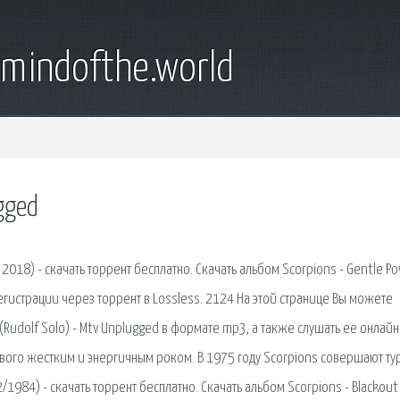
emindofthe.world
gged
, 2018) - скачать торрент бесплатно. Скачать альбом Scorpions - Gentle P
 регистрации через торрент в Lossless. 2124 На этой странице Вы можете
 (Rudolf Solo) - Mtv Unplugged в формате mp3, а также слушать ее онлайн
рвого жестким и энергичным роком. В 1975 году Scorpions совершают ту
82/1984) - скачать торрент бесплатно. Скачать альбом Scorpions - Blackout