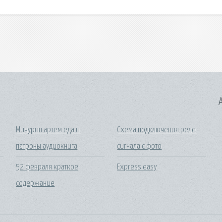
A
Мичурин артем еда и
Схема подключения реле
патроны аудиокнига
сигнала с фото
52 февраля краткое
Express easy
содержание