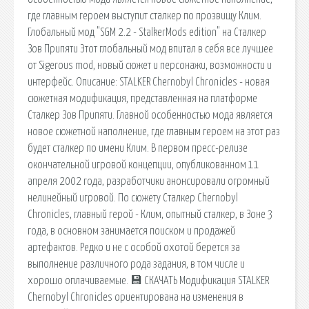
где главным героем выступит сталкер по прозвищу Клим.
Глобальный мод "SGM 2.2 - StalkerMods edition" на Сталкер
Зов Припяти Этот глобальный мод впитал в себя все лучшее
от Sigerous mod, новый сюжет и персонажи, возможности и
интерфейс. Описание: STALKER Chernobyl Chronicles - новая
сюжетная модификация, представленная на платформе
Сталкер Зов Припяти. Главной особенностью мода является
новое сюжетной наполнение, где главным героем на этот раз
будет сталкер по имени Клим. В первом пресс-релизе
окончательной игровой концепции, опубликованном 11
апреля 2002 года, разработчики анонсировали огромный
нелинейный игровой. По сюжету Сталкер Chernobyl
Chronicles, главный герой - Клим, опытный сталкер, в Зоне 3
года, в основном занимается поиском и продажей
артефактов. Редко и не с особой охотой берется за
выполнение различного рода задания, в том числе и
хорошо оплачиваемые. 💾 СКАЧАТЬ Модификация STALKER
Chernobyl Chronicles ориентирована на изменения в