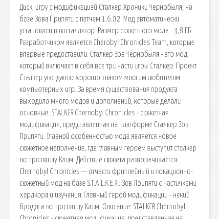
Диск, игру с модификацией Сталкер Хроники Чернобыля, на
базе Зова Припяти с патчем 1.6.02. Мод автоматически
установлен в инсталлятор. Размер сюжетного мода - 3,8 ГБ.
Разработчиком является Cherobyl Chronicles Team, которые
впервые предоставили. Сталкер Зов Чернобыля - это мод,
который включает в себя все три части игры Сталкер. Проект
Сталкер уже давно хорошо знаком многим любителям
компьютерных игр. За время существования продукта
выходило много модов и дополнений, которые делали
основные. STALKER Chernobyl Chronicles - сюжетная
модификация, представленная на платформе Сталкер Зов
Припяти. Главной особенностью мода является новое
сюжетное наполнение, где главным героем выступит сталкер
по прозвищу Клим. Действие сюжета разворачивается.
Chernobyl Chronicles — отчасти фриплейный и локационно-
сюжетный мод на базе S.T.A.L.K.E.R.: Зов Припяти с частичками
хардкора и изучения. Главный герой модификации - некий
бродяга по прозвищу Клим. Описание: STALKER Chernobyl
Chronicles - сюжетная модификация, представленная на