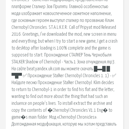
платформе Сталкер Зов Припяти. Главной особенностью
мода изображает новоиспеченное сюжетное наполнение,
где основным героем выступит сталкер по прозванию Клим.
Chernobyl Chronicles. S.T.A.L.K.E.R.: Call of Pripyat mod Released
2016. Greetings, I've downloaded the mod, new screen in menu
and everything, but when I try to start a new game, I get a crash
to desktop after loading is 100% complete and the game is
supposed to start. Прохождение СТАЛКЕР Тень Чернобыля
STALKER Shadow of Chernobyl - Часть 1 Зона отчуждения.mp3.
На сайте beat.yandex.uk.com вы можете скачать █▬█ █
▀█▀ ✅ Прохождение Stalker Chernobyl Chronicles 1. 1) - ✅
Найдите песню Прохождение Stalker Chernobyl. Klim decides
to return to Chernobyl-1 in order to find his flat and the letter,
wanting to find out more about the thing that had such an
incluence on people's lives. To install extract the archive and
copy the contents of �Chernobyl Chronicles V1.1 Eng� to
game�s main folder. Мод «Chernobyl Chronicles».
Долгожданная модификация, которую мы хотим представить