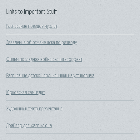
Links to Important Stuff
Расписание поездов нурлат
Заявление об отмене иска по разводу
Фильм последняя война скачать торрент
Расписание детской поликлиники на устиновича
Юрковская самиздат
Художник и театр презентация
Драйвер для хасп ключа