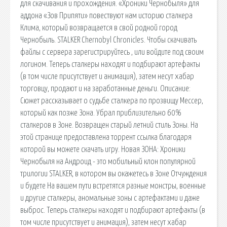
для скачивания и прохождения. «Хроники Чернобыля» для
аддона «Зов Припяти» повествуют нам историю сталкера
Клима, который возвращается в свой родной город
Чернобыль. STALKER Chernobyl Chronicles. Чтобы скачивать
файлы с сервера зарегистрируйтесь , или войдите под своим
логином. Теперь сталкеры находят и подбирают артефакты
(в том числе присутствует и анимация), затем несут хабар
торговцу, продают и на заработанные деньги. Описание:
Сюжет рассказывает о судьбе сталкера по прозвищу Мессер,
который как позже Зона. Убрал приблизительно 60%
сталкеров в Зоне. Возвращен старый летний стиль Зоны. На
этой странице предоставлена торрент ссылка благодаря
которой вы можете скачать игру. Новая ЗОНА: Хроники
Чернобыля на Андроид - это мобильный клон популярной
трилогии STALKER, в котором вы окажетесь в Зоне Отчуждения
и будете На вашем пути встретятся разные монстры, военные
и другие сталкеры, аномальные зоны с артефактами и даже
выброс. Теперь сталкеры находят и подбирают артефакты (в
том числе присутствует и анимация), затем несут хабар