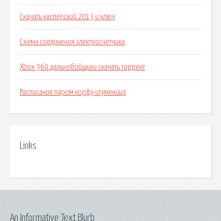
Скачать касперский 2013 и ключ
Схема соединения электросчетчика
Xbox 360 дальнобойщики скачать торрент
Расписание паром корфу игуменица
Links
An Informative Text Blurb