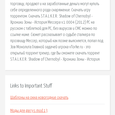
торговцу, продают и на заработанные деньги могут купить
себе определенного рода снаряжение. Скачать игру
торрентом. Скачать S.T.A.L.K.E.R.: Shadow of Chernobyl -
Хроники Зоны - История Мессера v.1.0004 (2012) PC на
русском с таблеткой для PC, без вирусов и СМС можно по
ссылке ниже. Сюжет рассказывает о судьбе сталкера по
прозвищу Мессер, который как позже выясняется, попал под
Зов Монолита.Главной задачей игрока vTorke.ru - это
открытый торрент трекер, где Вы сможете скачать торрент
S.T.A.L.K.E.R.: Shadow of Chernobyl - Хроники Зоны - История.
Links to Important Stuff
Шаблоны на окна новогодние скачать
Моды для garrys mod 13