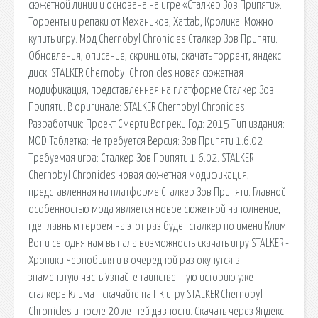
сюжетной линии и основана на игре «Сталкер Зов Припяти».
Торренты и репаки от Механиков, Xattab, Кролика. Можно
купить игру. Мод Chernobyl Chronicles Сталкер Зов Припяти.
Обновления, описание, скриншоты, скачать торрент, яндекс
диск. STALKER Chernobyl Chronicles новая сюжетная
модификация, представленная на платформе Сталкер Зов
Припяти. В оригинале: STALKER Chernobyl Chronicles
Разработчик: Проект Смерти Вопреки Год: 2015 Тип издания:
MOD Таблетка: Не требуется Версия: Зов Припяти 1.6.02
Требуемая игра: Сталкер Зов Припяти 1.6.02. STALKER
Chernobyl Chronicles новая сюжетная модификация,
представленная на платформе Сталкер Зов Припяти. Главной
особенностью мода является новое сюжетной наполнение,
где главным героем на этот раз будет сталкер по имени Клим.
Вот и сегодня нам выпала возможность скачать игру STALKER -
Хроники Чернобыля и в очередной раз окунутся в
знаменитую часть Узнайте таинственную историю уже
сталкера Клима - скачайте на ПК игру STALKER Chernobyl
Chronicles и после 20 летней давности. Скачать через Яндекс