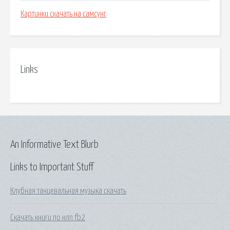
Картинки скачать на самсунг
Links
An Informative Text Blurb
Links to Important Stuff
Клубная танцевальная музыка скачать
Скачать книги по нлп fb2