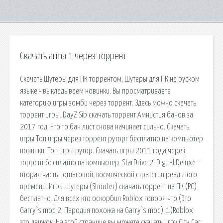
Скачать arma 1 через торрент
Скачать Шутеры для ПК торрентом, Шутеры для ПК на руском
языке - выкладываем новинки. Вы просматриваете
категорию игры зомби через торрент. Здесь можно скачать
торрент игры. DayZ Sib скачать торрент Амнистия банов за
2017 год. Что то бан лист снова начинает сильно. Скачать
игры Топ игры через торрент руторг бесплатно на компьютер
новинки, Топ игры рутор. Скачать игры 2011 года через
торрент бесплатно на компьютер. StarDrive 2: Digital Deluxe –
вторая часть пошаговой, космической стратегии реального
времени. Игры Шутеры (Shooter) скачать торрент на ПК (PC)
бесплатно. Для всех кто оскорбил Roblox говоря что (Это
Garry`s mod 2, Пародия похожа на Garry`s mod). 1)Roblox
это движок. На этой странице вы можете скачать игру City Car