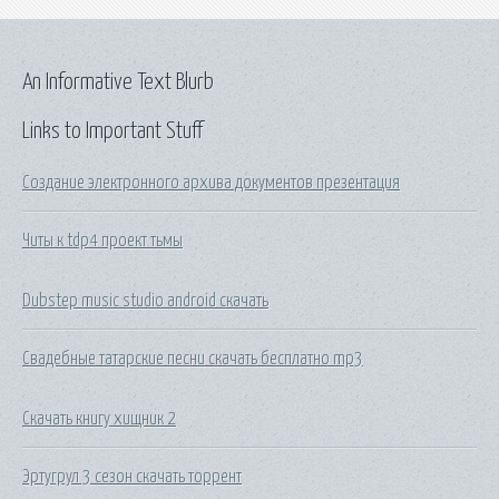
An Informative Text Blurb
Links to Important Stuff
Создание электронного архива документов презентация
Читы к tdp4 проект тьмы
Dubstep music studio android скачать
Свадебные татарские песни скачать бесплатно mp3
Скачать книгу хищник 2
Эртугрул 3 сезон скачать торрент