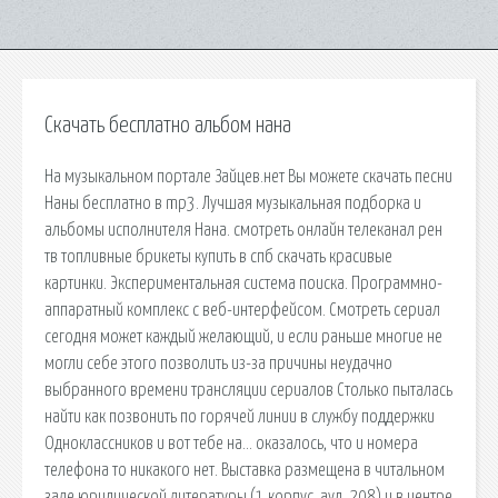
Скачать бесплатно альбом нана
На музыкальном портале Зайцев.нет Вы можете скачать песни
Наны бесплатно в mp3. Лучшая музыкальная подборка и
альбомы исполнителя Нана. смотреть онлайн телеканал рен
тв топливные брикеты купить в спб скачать красивые
картинки. Экспериментальная система поиска. Программно-
аппаратный комплекс с веб-интерфейсом. Смотреть сериал
сегодня может каждый желающий, и если раньше многие не
могли себе этого позволить из-за причины неудачно
выбранного времени трансляции сериалов Столько пыталась
найти как позвонить по горячей линии в службу поддержки
Одноклассников и вот тебе на… оказалось, что и номера
телефона то никакого нет. Выставка размещена в читальном
зале юридической литературы (1 корпус, ауд. 208) и в центре