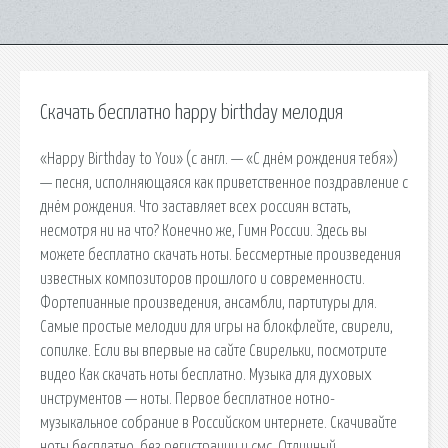
Скачать бесплатно happy birthday мелодия
«Happy Birthday to You» (с англ. — «С днём рождения тебя»)
— песня, исполняющаяся как приветственное поздравление с
днём рождения. Что заставляет всех россиян встать,
несмотря ни на что? Конечно же, Гимн России. Здесь вы
можете бесплатно скачать ноты. Бессмертные произведения
известных композиторов прошлого и современности.
Фортепианные произведения, ансамбли, партитуры для.
Самые простые мелодии для игры на блокфлейте, свирели,
сопилке. Если вы впервые на сайте Свирельки, посмотрите
видео Как скачать ноты бесплатно. Музыка для духовых
инструментов — ноты. Первое бесплатное нотно-
музыкальное собрание в Российском интернете. Скачивайте
ноты бесплатно, без регистрации и смс. Отличный