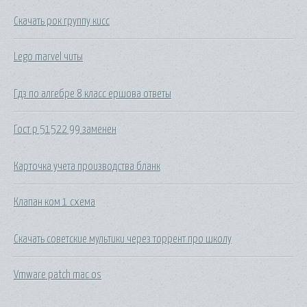
Скачать рок группу кисс
Lego marvel читы
Гдз по алгебре 8 класс ершова ответы
Гост р 51522 99 заменен
Карточка учета производства бланк
Клапан ком 1 схема
Скачать советские мультики через торрент про школу
Vmware patch mac os