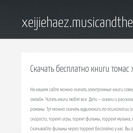
xeijiehaez.musicandth
Скачать бесплатно книги томас 
На нашем сайте можно скачать электронные книги совер
онлайн. Читать книги любят все. Дети – сказки и расск
романы. Тут можно скачать аудиокниги по психологии э
скорости, торент игры, торент фильмы, торрент музыка,
Скачивайте фильмы через торрент бесплатно у нас. Вы 