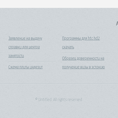
A
Заявление на выдачу
Программы для htc hd2
справки для центра
скачать
занятости
Образец доверенности на
Схема плиты индезит
получение визы в эстонию
© Untitled. All rights reserved.