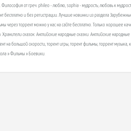
Философия от греч. phileo - люблю, sophia - мудрость; любовь к мудрост
нт бесплатно и без регистрации. Лучшие новинки из раздела Зарубежны
мы через торрент можно у нас на сайте бесплатно. Только хорошее кач
 Хранители сказок: Английские народные сказки. Английские народные
рент на большой скорости, торент игры, торент фильмы, торрент музыка, 
тола » Фильмы » Боевики.