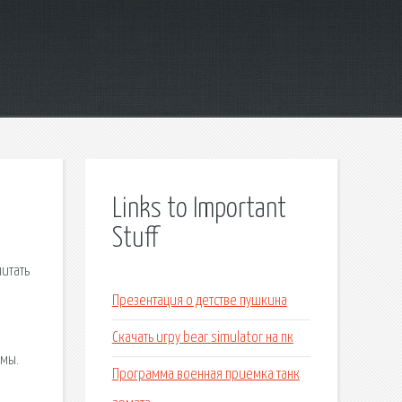
Links to Important
Stuff
читать
Презентация о детстве пушкина
Скачать игру bear simulator на пк
ьмы.
Программа военная приемка танк