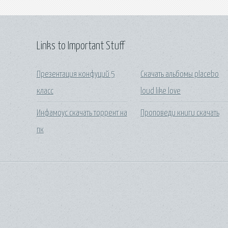
Links to Important Stuff
Презентация конфуций 5
Скачать альбомы placebo
класс
loud like love
Инфамоус скачать торрент на
Проповеди книги скачать
пк