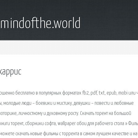
emindofthe.world
харрис
шенно бесплатно в популярных форматах fb2, pdf, txt, epub, mobi или 
азы, молодые люди – боевики и мистику, девушки – повести и любовные
зоторике, личностному и духовному росту. Скачать торент на большой
 книги торент, сборники софта, wallpaper обои для рабочего стола » Фил
сможете скачать новые фильмы с торрента в самом лучшем качестве и на