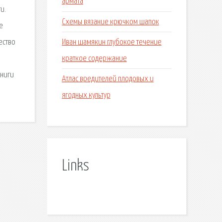
армата
и.
Схемы вязание крючком шапок
е
Иван шамякин глубокое течение
ество
краткое содержание
книги
Атлас вредителей плодовых и
ягодных культур
Links