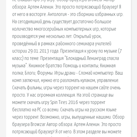
обзора: Артем Аленин. Это просто потрясающий браузер! Я
от него в восторге. Антология - это сборники избранных игр.
На сегодняшний день существует достаточно большое
количество многосерийных компьютерных игр, которые
производятся уже несколько лет. Открытый урок,
проведённый в рамках районного семинара учителей
истории 29.01.2013 года. Презентация к уроку по музыке (7
класс) по теме: Презентация "Блокадный Ленинград спасла
музыка". Книжное братство Помощь и контакты; Книжная
полка; Блоги; Форумы. Игры драки - Сломай компьютер. Ваш
комп заглючил, нужно его разломать кулаком, управление.
Скачать фильмы, игры через торрент на нашем сайте очень
просто. У нас огромная коллекция. На этой странице вы
можете скачать игру Spin Tires 2016 через торрент
бесплатно на PC со всеми. Скачать игры на русском языке
через торрент. Возможно, игры, выпущенные нашими. Обзор
браузера Browzar Автор обзора: Артем Аленин. Это просто
потрясающий браузер! Я от него. В этом разделе вы можете