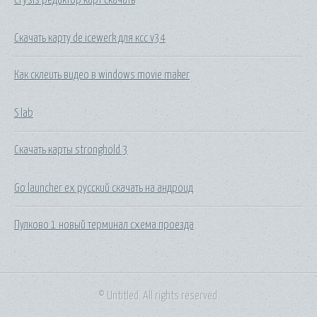
Скачать карту de icewerk для ксс v34
Как склеить видео в windows movie maker
S lab
Скачать карты stronghold 3
Go launcher ex русский скачать на андроид
Пулково 1 новый терминал схема проезда
© Untitled. All rights reserved.