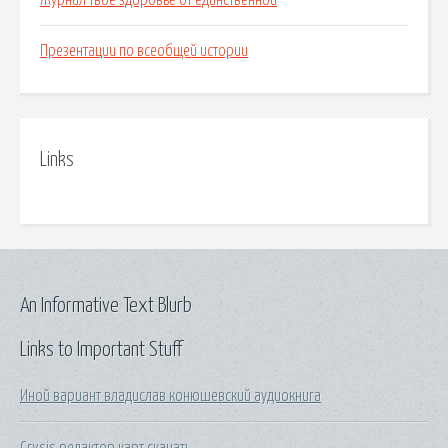
Журнал твое здоровье от единственной
Презентации по всеобщей истории
Links
An Informative Text Blurb
Links to Important Stuff
Иной вариант владислав конюшевский аудиокнига
Crysis редактор карт скачать