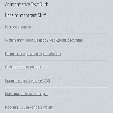
An Informative Text Blurb
Links to Important Stuff
Гост розы ветров
Скачать игру короткие нарды на андроид бесплатно
Визитка мастера маникюра шаблоны
Скачать торрент рпг игр на пк
Прошивка для модема e1750
Презентация буква н и звук н
Москва 15 16 века презентация