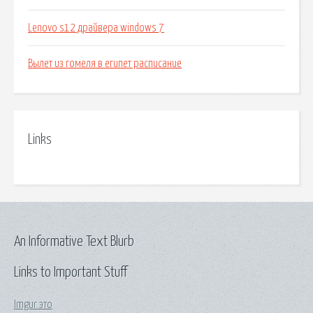
Lenovo s12 драйвера windows 7
Вылет из гомеля в египет расписание
Links
An Informative Text Blurb
Links to Important Stuff
Imgur это