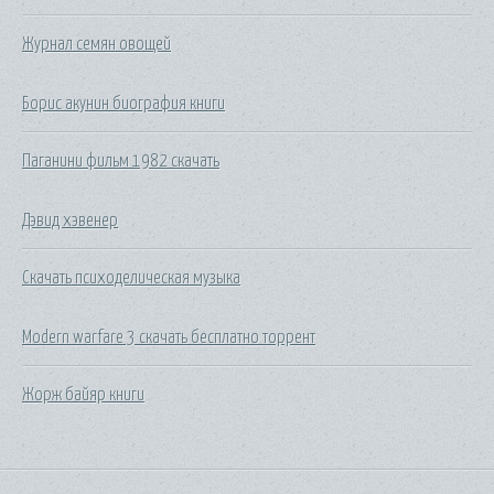
Журнал семян овощей
Борис акунин биография книги
Паганини фильм 1982 скачать
Дэвид хэвенер
Скачать психоделическая музыка
Modern warfare 3 скачать бесплатно торрент
Жорж байяр книги