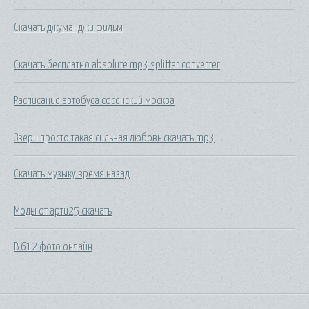
Скачать джуманджи фильм
Скачать бесплатно absolute mp3 splitter converter
Расписание автобуса сосенский москва
Звери просто такая сильная любовь скачать mp3
Скачать музыку время назад
Моды от арти25 скачать
В 612 фото онлайн