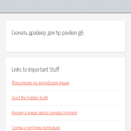
Скачать драйвер для hp pavilion g6
Links to Important Stuff
Фиксипелки на английском языке
Gupt the hidden truth
Кирику и дикие звери скачать торрент
Схемы и чертежи коптильни