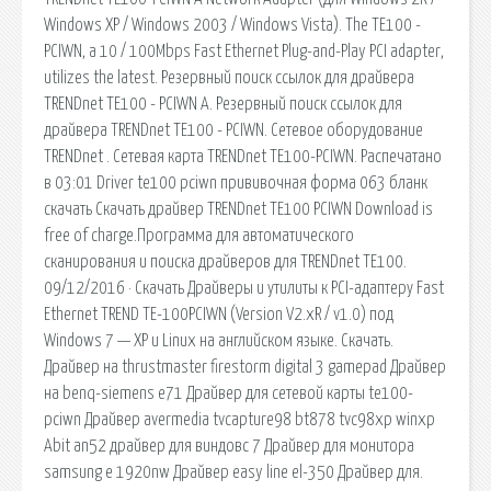
Windows XP / Windows 2003 / Windows Vista). The TE100 -
PCIWN, a 10 / 100Mbps Fast Ethernet Plug-and-Play PCI adapter,
utilizes the latest. Резервный поиск ссылок для драйвера
TRENDnet TE100 - PCIWN A. Резервный поиск ссылок для
драйвера TRENDnet TE100 - PCIWN. Сетевое оборудование
TRENDnet . Сетевая карта TRENDnet TE100-PCIWN. Распечатано
в 03:01 Driver te100 pciwn прививочная форма 063 бланк
скачать Скачать драйвер TRENDnet TE100 PCIWN Download is
free of charge.Программа для автоматического
сканирования и поиска драйверов для TRENDnet TE100.
09/12/2016 · Скачать Драйверы и утилиты к PCI-адаптеру Fast
Ethernet TREND TE-100PCIWN (Version V2.xR / v1.0) под
Windows 7 — XP и Linux на английском языке. Скачать.
Драйвер на thrustmaster firestorm digital 3 gamepad Драйвер
на benq-siemens e71 Драйвер для сетевой карты te100-
pciwn Драйвер avermedia tvcapture98 bt878 tvc98xp winxp
Abit an52 драйвер для виндовс 7 Драйвер для монитора
samsung e 1920nw Драйвер easy line el-350 Драйвер для.