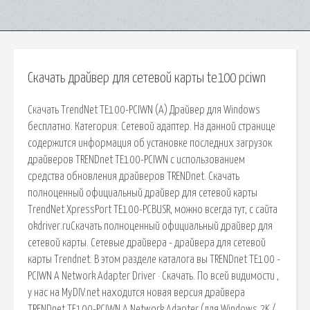
Скачать драйвер для сетевой карты te100 pciwn
Скачать TrendNet TE100-PCIWN (A) Драйвер для Windows
бесплатно. Категория: Сетевой адаптер. На данной странице
содержится информация об установке последних загрузок
драйверов TRENDnet TE100-PCIWN с использованием
средства обновления драйверов TRENDnet. Скачать
полноценный официальный драйвер для сетевой карты
TrendNet XpressPort TE100-PCBUSR, можно всегда тут, с сайта
okdriver.ruСкачать полноценный официальный драйвер для
сетевой карты. Сетевые драйвера - драйвера для сетевой
карты Trendnet. В этом разделе каталога вы TRENDnet TE100 -
PCIWN A Network Adapter Driver · Скачать. По всей видимости ,
у нас на MyDIV.net находится новая версия драйвера
TRENDnet TE100-PCIWN A Network Adapter (для Windows 2K /