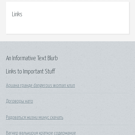
Links
An Informative Text Blurb
Links to Important Stuff
Ариана гранде dangerous woman клип
Договоры нато
Радоваться жизни минус скачать
Вагнер валькирия краткое содержание