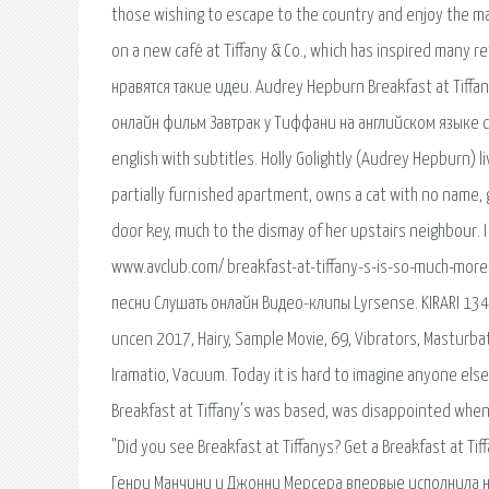
those wishing to escape to the country and enjoy the ma
on a new café at Tiffany & Co., which has inspired many r
нравятся такие идеи. Audrey Hepburn Breakfast at Tiffa
онлайн фильм Завтрак у Тиффани на английском языке с а
english with subtitles. Holly Golightly (Audrey Hepburn) 
partially furnished apartment, owns a cat with no name, ge
door key, much to the dismay of her upstairs neighbour. I
www.avclub.com/ breakfast-at-tiffany-s-is-so-much-more-
песни Слушать онлайн Видео-клипы Lyrsense. KIRARI 134 
uncen 2017, Hairy, Sample Movie, 69, Vibrators, Masturbat
Iramatio, Vacuum. Today it is hard to imagine anyone else 
Breakfast at Tiffany’s was based, was disappointed when
"Did you see Breakfast at Tiffanys? Get a Breakfast at T
Генри Манчини и Джонни Мерсера впервые исполнила на 