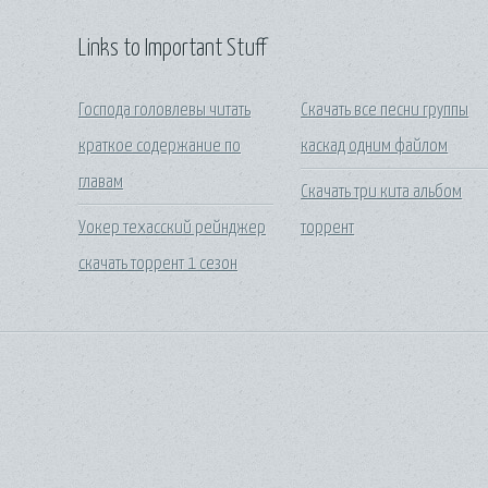
Links to Important Stuff
Господа головлевы читать
Скачать все песни группы
краткое содержание по
каскад одним файлом
главам
Скачать три кита альбом
Уокер техасский рейнджер
торрент
скачать торрент 1 сезон