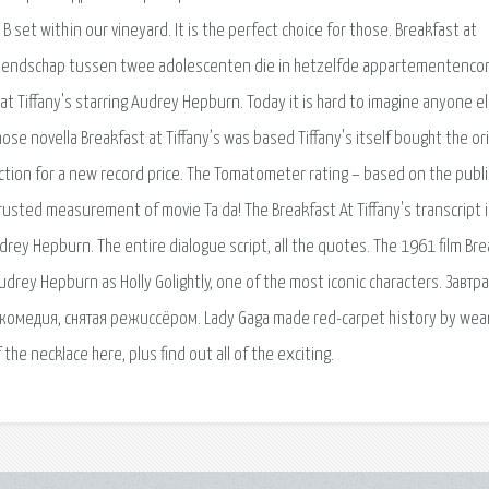
 B set within our vineyard. It is the perfect choice for those. Breakfast at
de vriendschap tussen twee adolescenten die in hetzelfde appartementenc
t Tiffany's starring Audrey Hepburn. Today it is hard to imagine anyone e
hose novella Breakfast at Tiffany’s was based Tiffany's itself bought the ori
uction for a new record price. The Tomatometer rating – based on the publ
 trusted measurement of movie Ta da! The Breakfast At Tiffany's transcript 
drey Hepburn. The entire dialogue script, all the quotes. The 1961 film Br
udrey Hepburn as Holly Golightly, one of the most iconic characters. Завтра
я комедия, снятая режиссёром. Lady Gaga made red-carpet history by wea
he necklace here, plus find out all of the exciting.