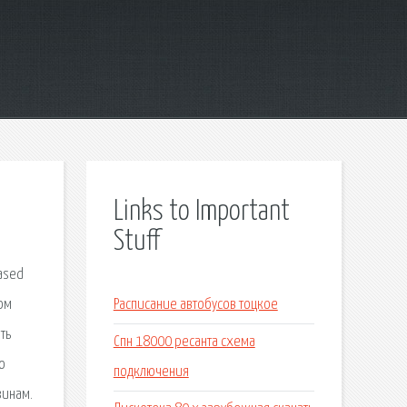
Links to Important
Stuff
based
ром
Расписание автобусов тоцкое
ть
Спн 18000 ресанта схема
о
подключения
зинам.