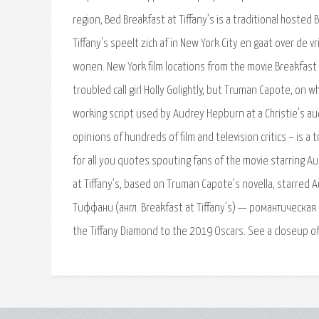
region, Bed Breakfast at Tiffany’s is a traditional hosted B
Tiffany's speelt zich af in New York City en gaat over 
wonen. New York film locations from the movie Breakfast a
troubled call girl Holly Golightly, but Truman Capote, on w
working script used by Audrey Hepburn at a Christie's a
opinions of hundreds of film and television critics – is a
for all you quotes spouting fans of the movie starring Au
at Tiffany’s, based on Truman Capote’s novella, starred A
Тиффани (англ. Breakfast at Tiffany's) — романтическа
the Tiffany Diamond to the 2019 Oscars. See a closeup of t