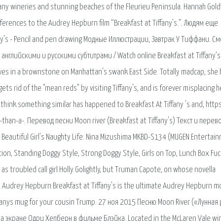
ny wineries and stunning beaches of the Fleurieu Peninsula. Hannah Goldf
eferences to the Audrey Hepburn film “Breakfast at Tiffany's.”. Людям еще
ny's - Pencil and pen drawing Модные Иллюстрации, Завтрак У Тиффани. См
нглийскими и русскими субтитрами / Watch online Breakfast at Tiffany’s
lives in a brownstone on Manhattan's swank East Side. Totally madcap, she 
ts rid of the "mean reds" by visiting Tiffany's, and is forever misplacing h
 think something similar has happened to Breakfast At Tiffany 's and, https
than-a-. Перевод песни Moon river (Breakfast at Tiffany's) Текст и перев
Beautiful Girl's Naughty Life: Nina Mizushima MKBD-S134 (MUGEN Entertai
ion, Standing Doggy Style, Strong Doggy Style, Girls on Top, Lunch Box Fuc
as troubled call girl Holly Golightly, but Truman Capote, on whose novella
 Audrey Hepburn Breakfast at Tiffany's is the ultimate Audrey Hepburn mo
iffanys mug for your cousin Trump. 27 ноя 2015 Песню Moon River («Лунная
экране Одри Хепберн в фильме Блэйка. Located in the McLaren Vale wi