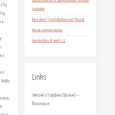
Дискотека 80 х зарубежная скачать
City,
торрент
d by
Red alert 3 installation not found
n a
На на скачать песни
,
he
Настройки dr web 11
 -
к у
о
n I
Links
 Wallis
Завтрак у Тиффани (фильм) —
рсера,
Википедия.
an