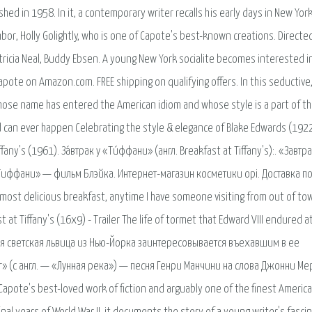
hed in 1958. In it, a contemporary writer recalls his early days in New York 
r, Holly Golightly, who is one of Capote's best-known creations. Directe
ricia Neal, Buddy Ebsen. A young New York socialite becomes interested i
pote on Amazon.com. FREE shipping on qualifying offers. In this seductive
ose name has entered the American idiom and whose style is a part of t
ad can ever happen Celebrating the style & elegance of Blake Edwards (1922
ny's (1961). За́втрак у «Ти́ффани» (англ. Breakfast at Tiffany's):. «Завтра
Тиффани» — фильм Блэйка. Интернет-магазин косметики opi. Доставка п
t delicious breakfast, anytime I have someone visiting from out of tow
 at Tiffany's (16x9) - Trailer The life of tormet that Edward VIII endured at
одая светская львица из Нью-Йорка заинтересовывается въехавшим в ее
 (с англ. — «Лунная река») — песня Генри Манчини на слова Джонни Ме
 Capote's best-loved work of fiction and arguably one of the finest Americ