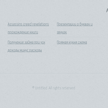
A
Assassins creed revelations
Презентации о буквах и
прохождение книги
звуках
Получение займа при усн
Прямая кухня схема
доходы минус расходы
© Untitled. All rights reserved.