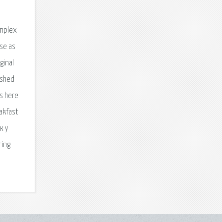
omplex
lse as
ginal
ished
is here
eakfast
к у
ring