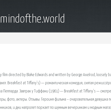
emindofthe.world
y film directed by Blake Edwards and written by George Axelrod, loosely 
англ. Breakfast at Tiffany's) — романтическая комедия, снятая режиссё
Пеппарда. Завтрак у Тиффани (1961) — Breakfast at Tiffany's — смотре
леры, фото, актеры. Отзывы. Героиня фильма – очаровательная девушка п
лонников, и дни напролет порхает по шумным вечеринкам и модным мага