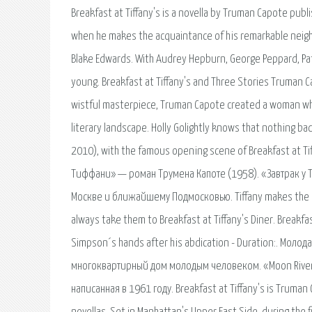
Breakfast at Tiffany's is a novella by Truman Capote publis
when he makes the acquaintance of his remarkable neighbo
Blake Edwards. With Audrey Hepburn, George Peppard, Pat
young. Breakfast at Tiffany's and Three Stories Truman Ca
wistful masterpiece, Truman Capote created a woman wh
literary landscape. Holly Golightly knows that nothing b
2010), with the famous opening scene of Breakfast at Tiffa
Тиффани» — роман Трумена Капоте (1958). «Завтрак у 
Москве и ближайшему Подмосковью. Tiffany makes the mos
always take them to Breakfast at Tiffany's Diner. Breakfast
Simpson´s hands after his abdication - Duration:. Мол
многоквартирный дом молодым человеком. «Moon River»
написанная в 1961 году. Breakfast at Tiffany's is Truman