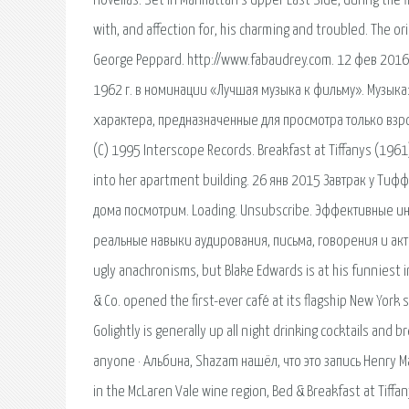
novellas. Set in Manhattan's Upper East Side, during the f
with, and affection for, his charming and troubled. The or
George Peppard. http://www.fabaudrey.com. 12 фев 2016 
1962 г. в номинации «Лучшая музыка к фильму». Музыка
характера, предназначенные для просмотра только взросл
(C) 1995 Interscope Records. Breakfast at Tiffanys (19
into her apartment building. 26 янв 2015 Завтрак у Тиф
дома посмотрим. Loading. Unsubscribe. Эффективные и
реальные навыки аудирования, письма, говорения и актив
ugly anachronisms, but Blake Edwards is at his funniest in
& Co. opened the first-ever café at its flagship New Yor
Golightly is generally up all night drinking cocktails and
anyone · Альбина, Shazam нашёл, что это запись Henry Man
in the McLaren Vale wine region, Bed & Breakfast at Tiffany