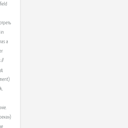
ield
отреть
 in
has a
er
://
од
nment)
k,
vie.
 река»)
ne