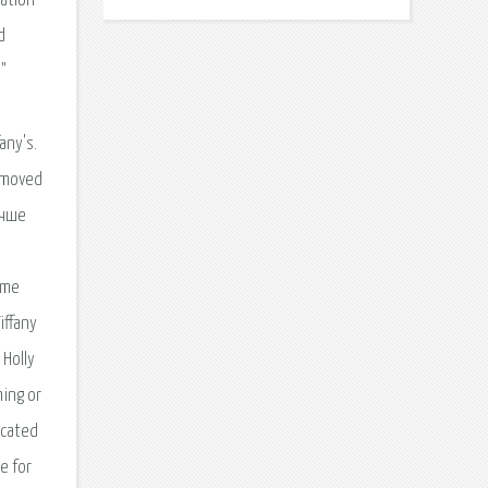
nation
d
"
any's.
s moved
учше
ome
iffany
 Holly
hing or
ocated
ce for