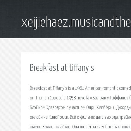
xeijiehaez.musicandth
Breakfast at tiffany s
Breakfast at Tiffany's is a 1961 American romantic comed
on Truman Capote's 1958 novella «Завтрак у Тиффани» (
Блэйком Эдвардсом с участием Одри Хепбёрн и Джорджа 
онлайн на КиноПоиск. Всё о фильме: дата выхода, трей
имени Холли Голайтли. Она живет за счет богатых пок