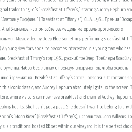
inal years of World War II, it documents the story of a young writer's fasci
iginal trailer to 1961's "Breakfast at Tiffany's," starring Audrey Hepburn an
"Завтрак у Тиффани" ("Breakfast at Tiffany's"). США. 1961. Премия "Оскар
:. Anal Внимание, на этом сайте размещены материалы эротического
ыми. · Music video by Deep Blue Something performing Breakfast At Tiff
61) A young New York socialite becomes interested in a young man who ha
фани Breakfast at Tiffany's год: 1961 русский трейлер. Трейлеры Давай л
нструменты. Набор бесплатных и премиум инструментов, чтобы освоить
ной грамматики. Breakfast at Tiffany's Critics Consensus. It contains s
 this iconic classic, and Audrey Hepburn absolutely lights up the screen. T
k store, where visitors can now have breakfast and channel Audrey Hepburn.
 breaking hearts. She hasn`t got a past. She doesn`t want to belong to anyt
cini's "Moon River" (Breakfast at Tiffany's), исполнитель John Williams. L
’s is a traditional hosted BB set within our vineyard. It is the perfect choi