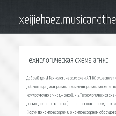
xeijiehaez.musicandth
Технологическая схема агнкс
Добрый день! Технологических схем АГНКС существует м
добавлять редактировать и комментировать заправки на
круглосуточно агнкс джанкой. 7.2 Технологическая схе
дистанционное и местное) от источников природного га
Форум по компрессорам и о компрессорном оборудован