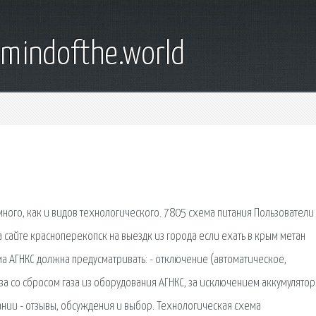
emindofthe.world
ного, как и видов технологического. 7805 схема питания Пользователи 
 сайте красноперекопск на выездк из города если ехать в крым метан
ма АГНКС должна предусматривать: - отключение (автоматическое,
за со сбросом газа из оборудования АГНКС, за исключением аккумулято
ии - отзывы, обсуждения и выбор. Технологическая схема