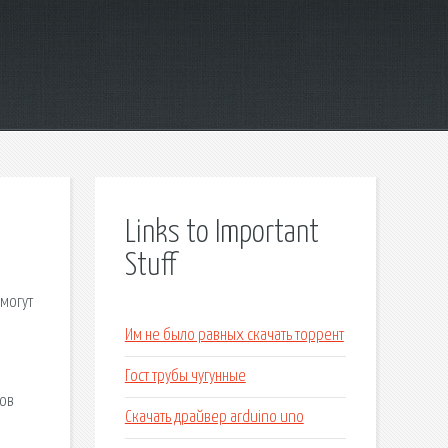
Links to Important
Stuff
могут
Им не было равных скачать торрент
Гост трубы чугунные
ров
Скачать драйвер arduino uno