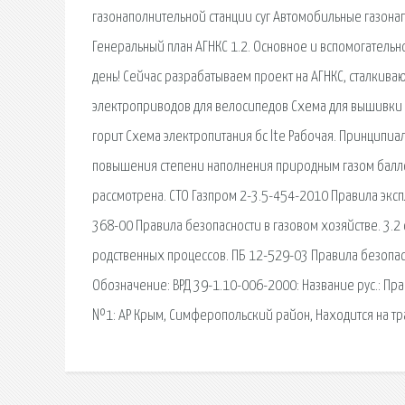
газонаполнительной станции суг Автомобильные газонап
Генеральный план АГНКС 1.2. Основное и вспомогатель
день! Сейчас разрабатываем проект на АГНКС, сталкив
электроприводов для велосипедов Схема для вышивки 
горит Схема электропитания бс lte Рабочая. Принципиа
повышения степени наполнения природным газом балло
рассмотрена. СТО Газпром 2-3.5-454-2010 Правила эксп
368-00 Правила безопасности в газовом хозяйстве. 3.2
родственных процессов. ПБ 12-529-03 Правила безопа
Обозначение: ВРД 39-1.10-006-2000: Название рус.: Пр
№1: АР Крым, Симферопольский район, Находится на тр