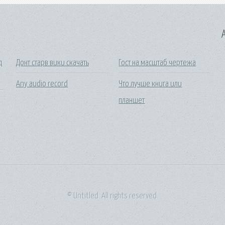
A
д
Донт старв вики скачать
Гост на масштаб чертежа
Any audio record
Что лучше книга или
планшет
© Untitled. All rights reserved.