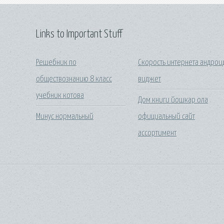
Links to Important Stuff
Решебник по
Скорость интернета андрои
обществознанию 8 класс
виджет
учебник котова
Дом книги йошкар ола
Минус нормальный
официальный сайт
ассортимент