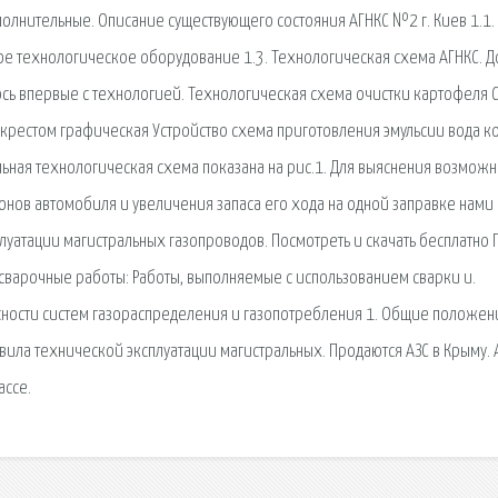
олнительные. Описание существующего состояния АГНКС №2 г. Киев 1.1.
ное технологическое оборудование 1.3. Технологическая схема АГНКС. 
аюсь впервые с технологией. Технологическая схема очистки картофеля 
крестом графическая Устройство схема приготовления эмульсии вода к
льная технологическая схема показана на рис.1. Для выяснения возможн
нов автомобиля и увеличения запаса его хода на одной заправке нами
луатации магистральных газопроводов. Посмотреть и скачать бесплатно 
 сварочные работы: Работы, выполняемые с использованием сварки и.
сности систем газораспределения и газопотребления 1. Общие положен
авила технической эксплуатации магистральных. Продаются АЗС в Крыму. 
ассе.