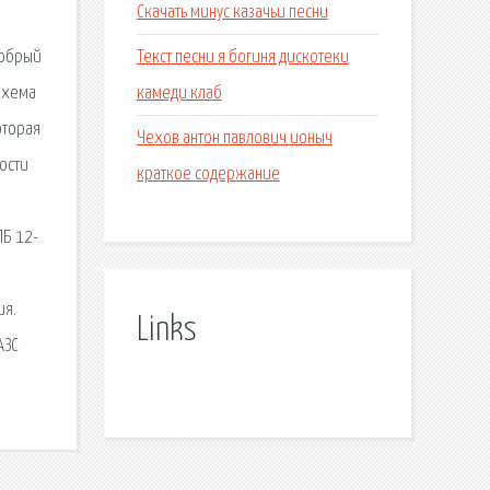
Скачать минус казачьи песни
Текст песни я богиня дискотеки
Добрый
камеди клаб
Схема
оторая
Чехов антон павлович ионыч
ости
краткое содержание
ПБ 12-
ия.
Links
АЗС