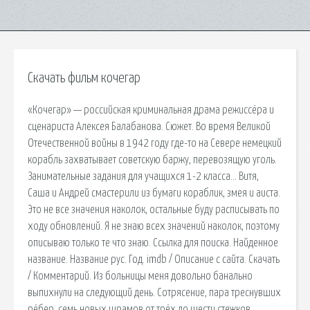
Скачать фильм кочегар
«Кочегар» — российская криминальная драма режиссёра и
сценариста Алексея Балабанова. Сюжет. Во время Великой
Отечественной войны в 1942 году где-то на Севере немецкий
корабль захватывает советскую баржу, перевозящую уголь.
Занимательные задания для учащихся 1-2 класса… Витя,
Саша и Андрей смастерили из бумаги кораблик, змея и аиста.
Это не все значения наколок, остальные буду расписывать по
ходу обновлений. Я не знаю всех значений наколок, поэтому
описываю только те что знаю. Ссылка для поиска. Найденное
название. Название рус. Год. imdb / Описание с сайта. Скачать
/ Комментарий. Из больницы меня довольно банально
выпихнули на следующий день. Сотрясение, пара треснувших
рёбер, семь новых шрамов от трёх до шести стежков