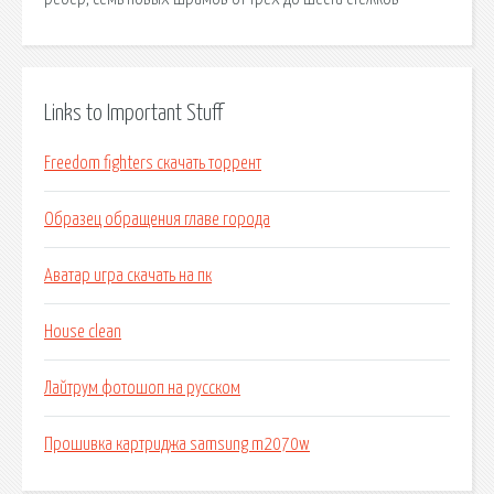
Links to Important Stuff
Freedom fighters скачать торрент
Образец обращения главе города
Аватар игра скачать на пк
House clean
Лайтрум фотошоп на русском
Прошивка картриджа samsung m2070w