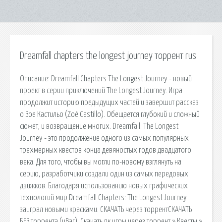
Dreamfall chapters the longest journey торрент rus
Описание: Dreamfall Chapters The Longest Journey - новый
проект в серии приключений The Longest Journey. Игра
продолжит историю предыдущих частей и завершит рассказ
о Зое Кастильо (Zoë Castillo). Обещается глубокий и сложный
сюжет, и возвращение многих. Dreamfall: The Longest
Journey - это продолжение одного из самых популярных
трехмерных квестов конца девяностых годов двадцатого
века. Для того, чтобы вы могли по-новому взглянуть на
серию, разработчики создали один из самых передовых
движков. Благодаря использованию новых графических
технологий мир Dreamfall Chapters: The Longest Journey
заиграл новыми красками. СКАЧАТЬ через торрентСКАЧАТЬ
БЕЗ торрента (uBar). Скачать пк игры через торрент » Квесты »