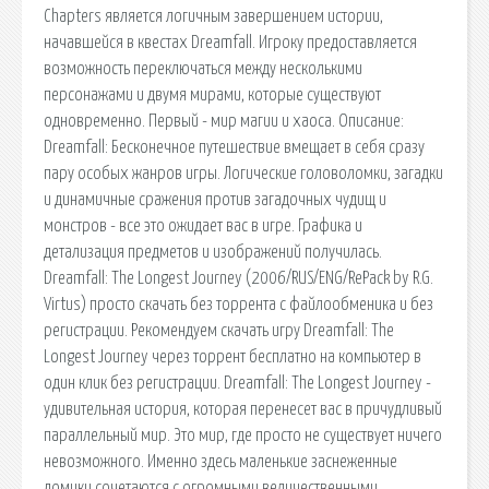
Chapters является логичным завершением истории,
начавшейся в квестах Dreamfall. Игроку предоставляется
возможность переключаться между несколькими
персонажами и двумя мирами, которые существуют
одновременно. Первый - мир магии и хаоса. Описание:
Dreamfall: Бесконечное путешествие вмещает в себя сразу
пару особых жанров игры. Логические головоломки, загадки
и динамичные сражения против загадочных чудищ и
монстров - все это ожидает вас в игре. Графика и
детализация предметов и изображений получилась.
Dreamfall: The Longest Journey (2006/RUS/ENG/RePack by R.G.
Virtus) просто скачать без торрента с файлообменика и без
регистрации. Рекомендуем скачать игру Dreamfall: The
Longest Journey через торрент бесплатно на компьютер в
один клик без регистрации. Dreamfall: The Longest Journey -
удивительная история, которая перенесет вас в причудливый
параллельный мир. Это мир, где просто не существует ничего
невозможного. Именно здесь маленькие заснеженные
домики сочетаются с огромными величественными