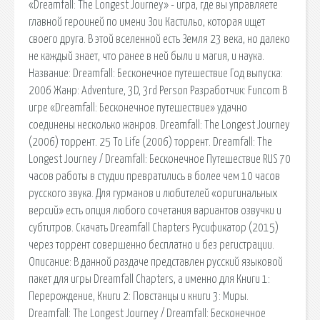
«Dreamfall: The Longest Journey» - игра, где вы управляете
главной героиней по имени Зои Кастильо, которая ищет
своего друга. В этой вселенной есть Земля 23 века, но далеко
не каждый знает, что ранее в ней были и магия, и наука.
Название: Dreamfall: Бесконечное путешествие Год выпуска:
2006 Жанр: Adventure, 3D, 3rd Person Разработчик: Funcom В
игре «Dreamfall: Бесконечное путешествие» удачно
соединены несколько жанров. Dreamfall: The Longest Journey
(2006) торрент. 25 To Life (2006) торрент. Dreamfall: The
Longest Journey / Dreamfall: Бесконечное Путешествие RUS 70
часов работы в студии превратились в более чем 10 часов
русского звука. Для гурманов и любителей «оригинальных
версий» есть опция любого сочетания вариантов озвучки и
субтитров. Скачать Dreamfall Chapters Русификатор (2015)
через торрент совершенно бесплатно и без регистрации.
Описание: В данной раздаче представлен русский языковой
пакет для игры Dreamfall Chapters, а именно для Книги 1:
Перерождение, Книги 2: Повстанцы и книги 3: Миры.
Dreamfall: The Longest Journey / Dreamfall: Бесконечное