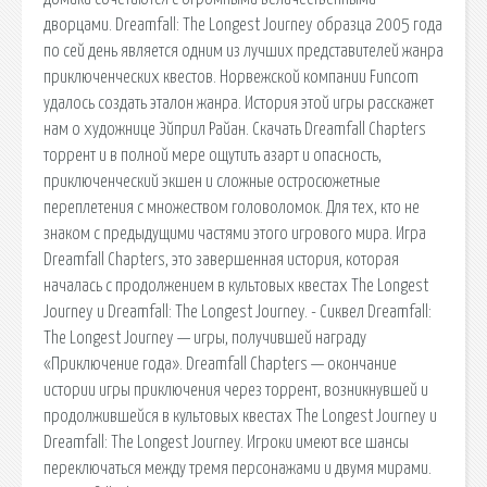
дворцами. Dreamfall: The Longest Journey образца 2005 года
по сей день является одним из лучших представителей жанра
приключенческих квестов. Норвежской компании Funcom
удалось создать эталон жанра. История этой игры расскажет
нам о художнице Эйприл Райан. Скачать Dreamfall Chapters
торрент и в полной мере ощутить азарт и опасность,
приключенческий экшен и сложные остросюжетные
переплетения с множеством головоломок. Для тех, кто не
знаком с предыдущими частями этого игрового мира. Игра
Dreamfall Chapters, это завершенная история, которая
началась с продолжением в культовых квестах The Longest
Journey и Dreamfall: The Longest Journey. - Сиквел Dreamfall:
The Longest Journey — игры, получившей награду
«Приключение года». Dreamfall Chapters — окончание
истории игры приключения через торрент, возникнувшей и
продолжившейся в культовых квестах The Longest Journey и
Dreamfall: The Longest Journey. Игроки имеют все шансы
переключаться между тремя персонажами и двумя мирами.