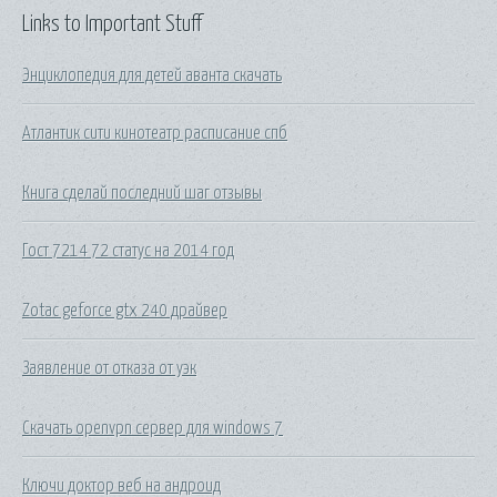
Links to Important Stuff
Энциклопедия для детей аванта скачать
Атлантик сити кинотеатр расписание спб
Книга сделай последний шаг отзывы
Гост 7214 72 статус на 2014 год
Zotac geforce gtx 240 драйвер
Заявление от отказа от уэк
Скачать openvpn сервер для windows 7
Ключи доктор веб на андроид