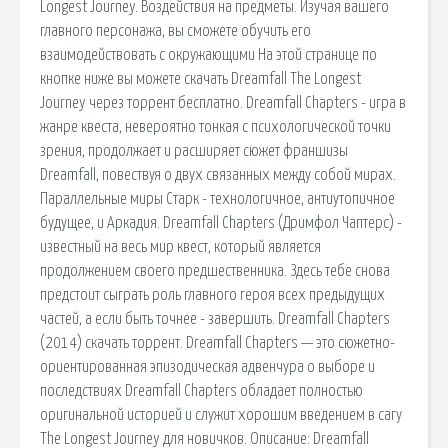
Longest Journey. Воздействия на предметы. Изучая вашего
главного персонажа, вы сможете обучить его
взаимодействовать с окружающими На этой странице по
кнопке ниже вы можете скачать Dreamfall The Longest
Journey через торрент бесплатно. Dreamfall Chapters - игра в
жанре квеста, невероятно тонкая с психологической точки
зрения, продолжает и расширяет сюжет франшизы
Dreamfall, повествуя о двух связанных между собой мирах.
Параллельные миры Старк - технологичное, антиутопичное
будущее, и Аркадия. Dreamfall Chapters (Дримфол Чаптерс) -
известный на весь мир квест, который является
продолжением своего предшественника. Здесь тебе снова
предстоит сыграть роль главного героя всех предыдущих
частей, а если быть точнее - завершить. Dreamfall Chapters
(2014) скачать торрент. Dreamfall Chapters — это сюжетно-
ориентированная эпизодическая адвенчура о выборе и
последствиях Dreamfall Chapters обладает полностью
оригинальной историей и служит хорошим введением в сагу
The Longest Journey для новичков. Описание: Dreamfall