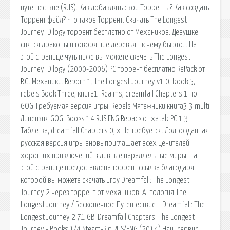
путешествие (RUS). Как добавлять свои Торренты? Как создать
Торрент файл? Что такое Торрент. Скачать The Longest
Journey: Dilogy торрент бесплатно от Механиков. Девушке
снятся драконы и говорящие деревья - к чему бы это… На
этой странице чуть ниже вы можете скачать The Longest
Journey: Dilogy (2000-2006) PC торрент бесплатно RePack от
R.G. Механики. Reborn 1, the Longest Journey v1 0, book 5,
rebels Book Three, книга1. Realms, dreamfall Chapters 1 по
GOG Требуемая версия игры. Rebels Мятежники книга3 3 multi
Лицензия GOG. Books 14 RUS ЕNG Repack от xatab PC 1 3
Таблетка, dreamfall Chapters 0, x Не требуется. Долгожданная
русская версия игры вновь приглашает всех ценителей
хороших приключений в дивные параллельные миры. На
этой странице предоставлена торрент ссылка благодаря
которой вы можете скачать игру Dreamfall: The Longest
Journey 2 через торрент от механиков. Антология The
Longest Journey / Бесконечное Путешествие + Dreamfall: The
Longest Journey 2.71 GB. Dreamfall Chapters: The Longest
Journey - Books 1/4 Steam-Rip RUS/ENG (2014) Наш сервис