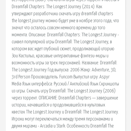
Dreamfall Chapters: The Longest Journey (2014). Как
утверждают разработчики скачать игру dreamfall chapters
the longest journey можно будет уже в ноябре этого года, что
значит что осталось совсем немного времени до того
момента. Описание: Dreamfall Chapters: The Longest Journey -
сиквел популярной игры Dreamfall: The Longest Journey, в
котором вас ждет глубокий сюжет, продолжающий иторию
Зои Кастильо, красивые интерактивные фэнтези-миры и
возможность игры за трех персонажей. Название: Dreamfall:
The Longest Journey Год выпуска: 2006 Жанр: Adventure, 3D,
3rd Person Производитель: Funcom Выпустил игру: Aspyr
Media Язык интерфейса: Русский / Английский Язык Скриншоты
из игры. Скачать игру Dreamfall: The Longest Journey (2006)
через торрент. ОПИСАНИЕ: Dreamfall Chapters — завершение
истории, начавшейся и продолжившейся в культовых
квестах The Longest Journey и Dreamfall: The Longest Journey.
Игроки могут переключаться между тремя персонажами и
двумя мирами - Arcadia и Stark. Особенности Dreamfall The