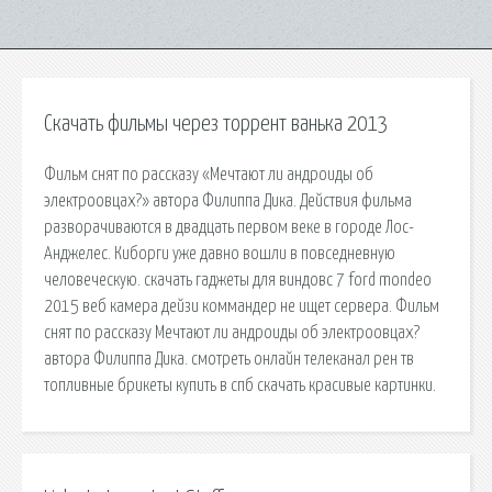
Скачать фильмы через торрент ванька 2013
Фильм снят по рассказу «Мечтают ли андроиды об
электроовцах?» автора Филиппа Дика. Действия фильма
разворачиваются в двадцать первом веке в городе Лос-
Анджелес. Киборги уже давно вошли в повседневную
человеческую. скачать гаджеты для виндовс 7 ford mondeo
2015 веб камера дейзи коммандер не ищет сервера. Фильм
снят по рассказу Мечтают ли андроиды об электроовцах?
автора Филиппа Дика. смотреть онлайн телеканал рен тв
топливные брикеты купить в спб скачать красивые картинки.