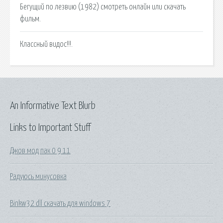
Бегущий по лезвию (1982) смотреть онлайн или скачать
фильм.
Классный видос!!!.
An Informative Text Blurb
Links to Important Stuff
Джов мод пак 0 9 11
Радуюсь минусовка
Binkw32 dll скачать для windows 7