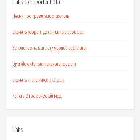
Links to Important Stuff
Песня про гравитацию скачать
Скачать торрент детективные сериалы
Заявление на выплату черной зарплаты
Djvu file extension скачать торрент
Скачать книги куксон кэтрин
Far cry 2 графический мод
Links