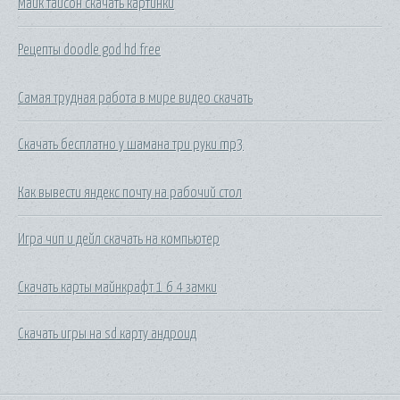
Майк тайсон скачать картинки
Рецепты doodle god hd free
Самая трудная работа в мире видео скачать
Скачать бесплатно у шамана три руки mp3
Как вывести яндекс почту на рабочий стол
Игра чип и дейл скачать на компьютер
Скачать карты майнкрафт 1 6 4 замки
Скачать игры на sd карту андроид