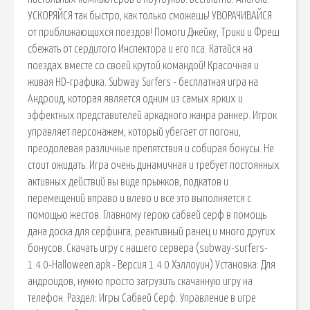
УСКОРЯЙСЯ так быстро, как только сможешь! УВОРАЧИВАЙСЯ
от приближающихся поездов! Помоги Джейку, Трики и Фреш
сбежать от сердитого Инспектора и его пса. Катайся на
поездах вместе со своей крутой командой! Красочная и
живая HD-графика. Subway Surfers - бесплатная игра на
Андроид, которая является одним из самых ярких и
эффектных представителей аркадного жанра раннер. Игрок
управляет персонажем, который убегает от погони,
преодолевая различные препятствия и собирая бонусы. Не
стоит ожидать. Игра очень динамичная и требует постоянных
активных действий вы виде прыжков, подкатов и
перемещений вправо и влево и все это выполняется с
помощью жестов. Главному герою сабвей серф в помощь
дана доска для серфинга, реактивный ранец и много других
бонусов. Скачать игру с нашего сервера (subway-surfers-
1.4.0-Halloween.apk - Версия 1.4.0 Хэллоуин) Установка: Для
андроидов, нужно просто загрузить скачанную игру на
телефон. Раздел: Игры Сабвей Серф. Управление в игре