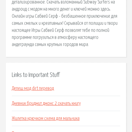
детализированное. Скачать взломанный Subway Surfers на
андроид с модом на много денег и ключей можно здесь.
Онлайн игры Сабвей Серф - безбашенное приключение для
самых смелых и креативных! Скрывайся от полиции и твори
настоящее Игры Сабвей Серф позволят тебе по полной
программе погрузиться в атмосферу настоящего
андеграунда самых крупных городов мира.
Links to Important Stuff
Депеш мод dirt перевод
Дневник бриджит джонс 2 скачать книгу
Жилетка крючком схема для мальчика