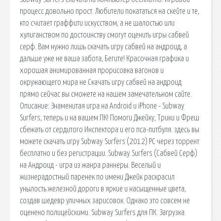
процесс довольно прост. Любители покататься на скейте и те,
кто считает граффити искусством, а не шалостью или
хулиганством по достоинству смогут оценить игры сабвей
серф. Вам нужно лишь скачать игру сабвей на андроид, а
дальше уже не ваша забота, Бегите! Красочная графика и
хорошая анимированная прорисовка вагонов и
окружающего мира не Скачать игру сабвей на андроид
прямо сейчас вы сможете на нашем замечательном сайте.
Описание: Знаменитая игра на Android и iPhone - Subway
Surfers, теперь и на вашем ПК! Помоги Джейку, Трики и Фреш
сбежать от сердитого Инспектора и его пса-питбуля. здесь вы
можете скачать игру Subway Surfers (2012) PC через торрент
бесплатно и без регистрации. Subway Surfers (Сабвей Серф)
на Андроид - игра из жанра раннеры. Веселый и
жизнерадостный паренек по имени Джейк раскрасил
унылость железной дороги в яркие и насыщенные цвета,
создав шедевр уличных зарисовок. Однако это совсем не
оценено полицейскими. Subway Surfers для ПК. Загрузка.