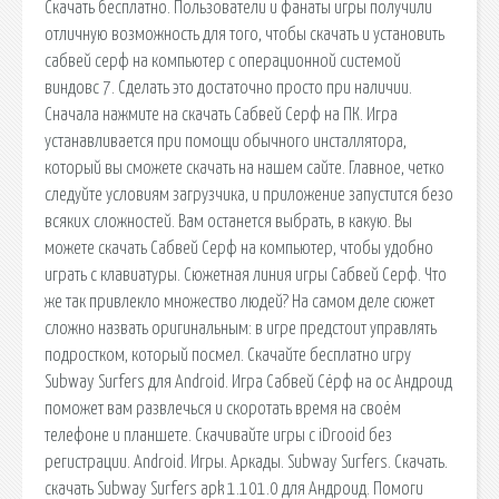
Скачать бесплатно. Пользователи и фанаты игры получили
отличную возможность для того, чтобы скачать и установить
сабвей серф на компьютер с операционной системой
виндовс 7. Сделать это достаточно просто при наличии.
Сначала нажмите на скачать Сабвей Серф на ПК. Игра
устанавливается при помощи обычного инсталлятора,
который вы сможете скачать на нашем сайте. Главное, четко
следуйте условиям загрузчика, и приложение запустится безо
всяких сложностей. Вам останется выбрать, в какую. Вы
можете скачать Сабвей Серф на компьютер, чтобы удобно
играть с клавиатуры. Сюжетная линия игры Сабвей Серф. Что
же так привлекло множество людей? На самом деле сюжет
сложно назвать оригинальным: в игре предстоит управлять
подростком, который посмел. Скачайте бесплатно игру
Subway Surfers для Android. Игра Cабвей Cёрф на ос Андроид
поможет вам развлечься и скоротать время на своём
телефоне и планшете. Скачивайте игры с iDrooid без
регистрации. Android. Игры. Аркады. Subway Surfers. Скачать.
скачать Subway Surfers apk 1.101.0 для Андроид. Помоги