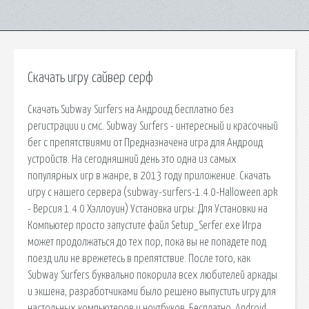
Скачать игру сайвер серф
Скачать Subway Surfers на Андроид бесплатно без
регистрации и смс. Subway Surfers - интересный и красочный
бег с препятствиями от Предназначена игра для Андроид
устройств. На сегодняшний день это одна из самых
популярных игр в жанре, в 2013 году приложение. Скачать
игру с нашего сервера (subway-surfers-1.4.0-Halloween.apk
- Версия 1.4.0 Хэллоуин) Установка игры: Для Установки на
Компьютер просто запустите файл Setup_Serfer.exe Игра
может продолжаться до тех пор, пока вы не попадете под
поезд или не врежетесь в препятствие. После того, как
Subway Surfers буквально покорила всех любителей аркады
и экшена, разработчиками было решено выпустить игру для
настольных компьютеров и ноутбуков. Бесплатно. Android.