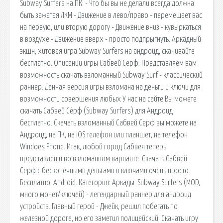
Subway Surfers на ПК: - Что бы вы не делали всегда должна
быть зажатая ЛКМ - Движение в лево/право - перемещает вас
на первую, или вторую дорогу - Движение вниз - кувыркаться
в воздухе - Движение вверх - просто подпрыгнуть. Аркадный
экшн, хитовая игра Subway Surfers на андроид, скачивайте
бесплатно. Описании игры Сабвей Серф. Представляем вам
возможность скачать взломанный Subway Surf - классический
раннер. Данная версия игры взломана на деньги и ключи для
возможности совершения любых У нас на сайте Вы можете
скачать Сабвей Сёрф (Subway Surfers) для Андроид
бесплатно. Скачать взломанный Сабвей Серф вы можете на
Андроид, на ПК, на iOS телефон или планшет, на телефон
Windoes Phone. Итак, любой город Сабвея теперь
представлен и во взломанном варианте. Скачать Сабвей
Серф с бесконечными деньгами и ключами очень просто.
Бесплатно. Android. Категория: Аркады. Subway Surfers (MOD,
много монет/ключей) - легендарный раннер для андроид
устройств. Главный герой - Джейк, решил побегать по
железной дороге, но его заметил полицейский. Скачать игру