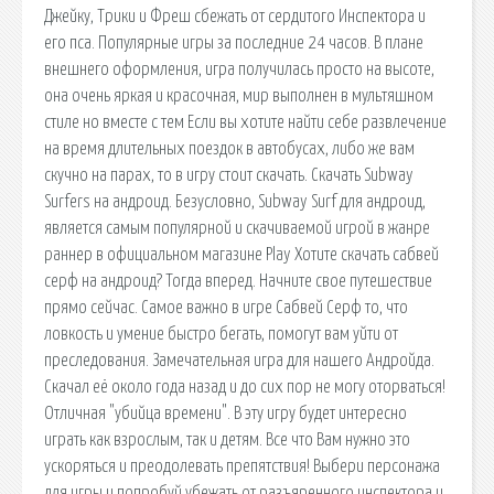
Джейку, Трики и Фреш сбежать от сердитого Инспектора и
его пса. Популярные игры за последние 24 часов. В плане
внешнего оформления, игра получилась просто на высоте,
она очень яркая и красочная, мир выполнен в мультяшном
стиле но вместе с тем Если вы хотите найти себе развлечение
на время длительных поездок в автобусах, либо же вам
скучно на парах, то в игру стоит скачать. Скачать Subway
Surfers на андроид. Безусловно, Subway Surf для андроид,
является самым популярной и скачиваемой игрой в жанре
раннер в официальном магазине Play Хотите скачать сабвей
серф на андроид? Тогда вперед. Начните свое путешествие
прямо сейчас. Самое важно в игре Сабвей Серф то, что
ловкость и умение быстро бегать, помогут вам уйти от
преследования. Замечательная игра для нашего Андройда.
Скачал её около года назад и до сих пор не могу оторваться!
Отличная "убийца времени". В эту игру будет интересно
играть как взрослым, так и детям. Все что Вам нужно это
ускоряться и преодолевать препятствия! Выбери персонажа
для игры и попробуй убежать от разъяренного инспектора и