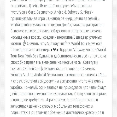
его собаки. Джейк, Фреш и Трики уже сейчас готовы
пуститься в бега. Бесплатно. Android. Subway Surfers -
привлекательная игра из жанра раннер. Вечно веселый и
улыбающийся мальчик по имени Джейк, захотел раскрасить
бытовую унылость железной дороги в интересные и очень
насыщенные краски, создав невероятный шедевр уличных
картин. ☝ Скачать игру Subway Surfers World Tour New York
бесплатно на компьютер ◖❤◗ Торрент Subway Surfers World
Tour New York без Однако в действительности всё не так и она
способна привлечь внимание на многие часы. Советуем
скачать Сабвей Серф на компьютер и оценить. Cкачать
Subway Surf на Android бесплатно вы можете с нашего сайта.
К слову, с читами вам доступны все уровни, что также очень
удобно. Пожалуй, сомневаться не приходится, что читы будут
действительно всем по нраву, ведь в такой ситуации от игрока
в принципе требуется. Игра совсем не требовательная и
запуститься даже на старых мобильных телефонах и
планшетах. При этом изображение достаточно красочное и