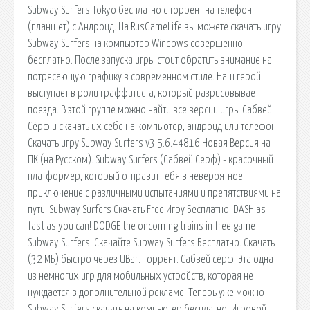
Subway Surfers Tokyo бесплатно c торрент на телефон
(планшет) с Андроид. На RusGameLife вы можете скачать игру
Subway Surfers на компьютер Windows совершенно
бесплатно. После запуска игры стоит обратить внимание на
потрясающую графику в современном стиле. Наш герой
выступает в роли граффитиста, который разрисовывает
поезда. В этой группе можно найти все версии игры Сабвей
Сёрф и скачать их себе на компьютер, андроид или телефон.
Скачать игру Subway Surfers v3.5.6.44816 Новая Версия на
ПК (на Русском). Subway Surfers (Сабвей Серф) - красочный
платформер, который отправит тебя в невероятное
приключение с различными испытаниями и препятствиями на
пути. Subway Surfers Скачать Free Игру Бесплатно. DASH as
fast as you can! DODGE the oncoming trains in free game
Subway Surfers! Скачайте Subway Surfers Бесплатно. Скачать
(32 МБ) быстро через UBar. Торрент. Сабвей сёрф. Эта одна
из немногих игр для мобильных устройств, которая не
нуждается в дополнительной рекламе. Теперь уже можно
Subway Surfers скачать на компьютер бесплатно. Игровой