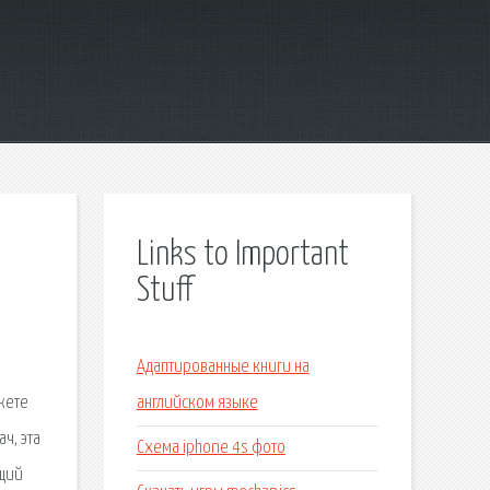
Links to Important
Stuff
Адаптированные книги на
жете
английском языке
ч, эта
Схема iphone 4s фото
ящий