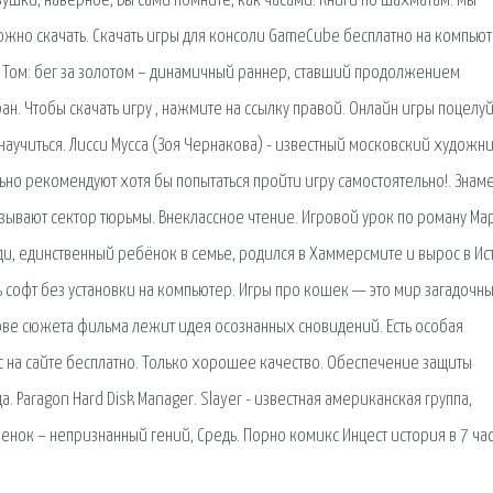
вушки, наверное, Вы сами помните, как часами. Книги по шахматам. Мы
ожно скачать. Скачать игры для консоли GameCube бесплатно на компьют
 Том: бег за золотом – динамичный раннер, ставший продолжением
ан. Чтобы скачать игру , нажмите на ссылку правой. Онлайн игры поцелу
 научиться. Лисси Мусса (Зоя Чернакова) - известный московский художни
льно рекомендуют хотя бы попытаться пройти игру самостоятельно!. Знам
называют сектор тюрьмы. Внеклассное чтение. Игровой урок по роману Ма
и, единственный ребёнок в семье, родился в Хаммерсмите и вырос в Ист
 софт без установки на компьютер. Игры про кошек — это мир загадочн
ове сюжета фильма лежит идея осознанных сновидений. Есть особая
с на сайте бесплатно. Только хорошее качество. Обеспечение защиты
 Paragon Hard Disk Manager. Slayer - известная американская группа,
енок – непризнанный гений, Средь. Порно комикс Инцест история в 7 ча