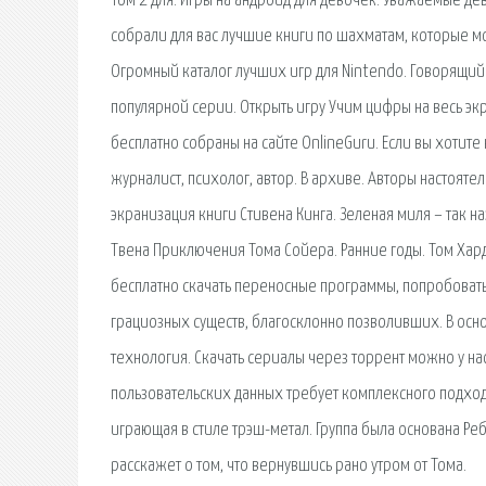
Том 2 для. Игры на андроид для девочек. Уважаемые де
собрали для вас лучшие книги по шахматам, которые м
Огромный каталог лучших игр для Nintendo. Говорящий
популярной серии. Открыть игру Учим цифры на весь экр
бесплатно собраны на сайте OnlineGuru. Если вы хотите
журналист, психолог, автор. В архиве. Авторы настояте
экранизация книги Стивена Кинга. Зеленая миля – так 
Твена Приключения Тома Сойера. Ранние годы. Том Хард
бесплатно скачать переносные программы, попробовать
грациозных существ, благосклонно позволивших. В осн
технология. Скачать сериалы через торрент можно у на
пользовательских данных требует комплексного подхода.
играющая в стиле трэш-метал. Группа была основана Реб
расскажет о том, что вернувшись рано утром от Тома.