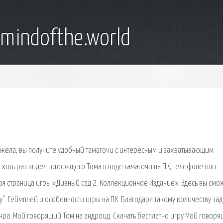
emindofthe.world
нжела, вы получите удобный тамагочи с интересным и захватывающим
 хоть раз видел говорящего Тома в виде тамагочи на ПК, телефоне или
я страница игры «Дивный сад 2. Коллекционное Издание». Здесь вы смо
”. Геймплей и особенности игры на ПК. Благодаря такому количеству зада
нра. Мой говорящий Том на андроид. Скачать бесплатно игру Мой говор