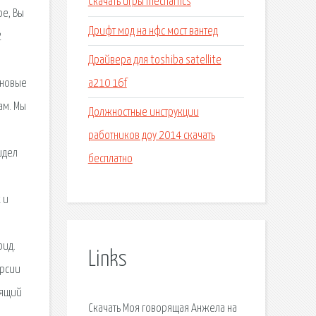
Скачать игры mechanics
ое, Вы
Дрифт мод на нфс мост вантед
2
Драйвера для toshiba satellite
a210 16f
 новые
ам. Мы
Должностные инструкции
работников доу 2014 скачать
идел
бесплатно
 и
оид.
Links
ерсии
рящий
Скачать Моя говорящая Анжела на