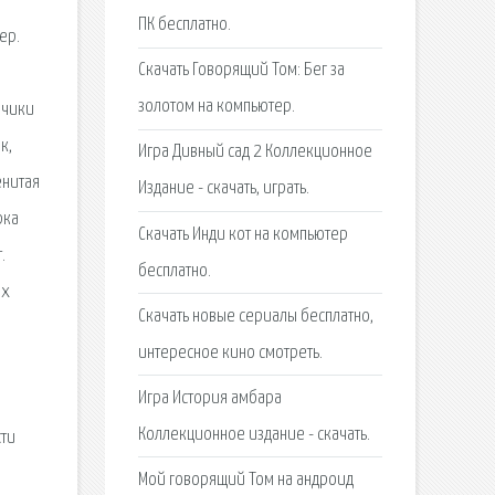
ПК бесплатно.
ер.
Скачать Говорящий Том: Бег за
золотом на компьютер.
йчики
к,
Игра Дивный сад 2 Коллекционное
енитая
Издание - скачать, играть.
рка
Скачать Инди кот на компьютер
.
бесплатно.
ых
Скачать новые сериалы бесплатно,
интересное кино смотреть.
Игра История амбара
Коллекционное издание - скачать.
сти
Мой говорящий Том на андроид