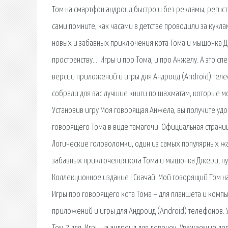
Том на смартфон андроид быстро и без рекламы, регист
сами помните, как часами в детстве проводили за кукла
новых и забавных приключения кота Тома и мышонка Д
пространству…. Игры и про Тома, и про Анжелу. А это с
версии приложений и игры для Андроид (Android) телеф
собрали для вас лучшие книги по шахматам, которые мо
Установив игру Моя говорящая Анжела, вы получите удоб
говорящего Тома в виде тамагочи. Официальная страниц
Логические головоломки, один из самых популярных жан
забавных приключения кота Тома и мышонка Джери, пу
Коллекционное издание ! Скачай. Мой говорящий Том на
Игры про говорящего кота Тома – для планшета и компь
приложений и игры для Андроид (Android) телефонов. У