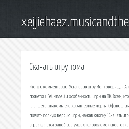
xeijiehaez.musicandth
Скачать игру тома
Итоги и комментарии. Установив игру Моя говорящая А
сюжетом. Геймплей и особенности игры на ПК. Всем, кто
планшете, знакомы его характерные черты. Официальна
скачать полную версию игры, нажав кнопку “Скачать игру
игра является одной из лучших головоломок своего жа