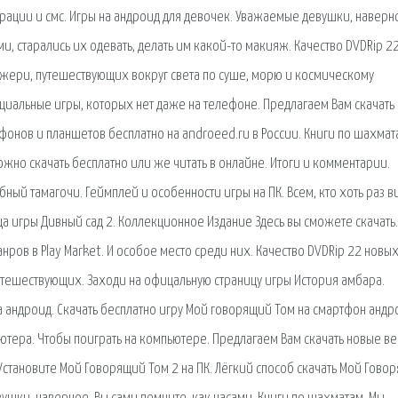
рации и смс. Игры на андроид для девочек. Уважаемые девушки, наверн
ми, старались их одевать, делать им какой-то макияж. Качество DVDRip 2
жери, путешествующих вокруг света по суше, морю и космическому
пециальные игры, которых нет даже на телефоне. Предлагаем Вам скачать
онов и планшетов бесплатно на androeed.ru в России. Книги по шахмат
жно скачать бесплатно или же читать в онлайне. Итоги и комментарии.
ный тамагочи. Геймплей и особенности игры на ПК. Всем, кто хоть раз в
а игры Дивный сад 2. Коллекционное Издание Здесь вы сможете скачать.
ров в Play Market. И особое место среди них. Качество DVDRip 22 новых
тешествующих. Заходи на офицальную страницу игры История амбара.
 андроид. Скачать бесплатно игру Мой говорящий Том на смартфон андр
ютера. Чтобы поиграть на компьютере. Предлагаем Вам скачать новые в
становите Мой Говорящий Том 2 на ПК. Лёгкий способ скачать Мой Гово