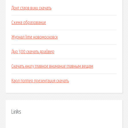
Донт старв вики скачать
Схема образование
Журнал lime новомосковск
Дир 300 скачать драйвер
Скачать книгу главное внимание главным вещам
Карл поппер презентация скачать
Links