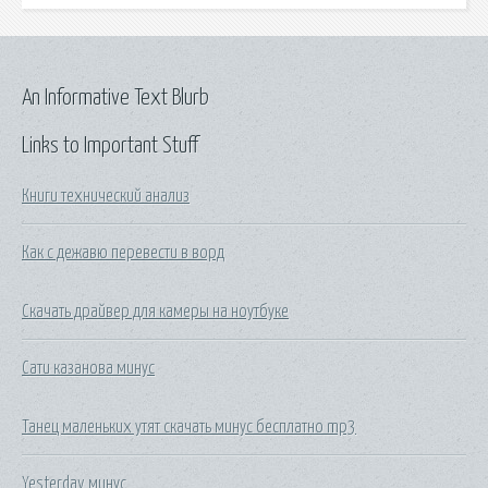
An Informative Text Blurb
Links to Important Stuff
Книги технический анализ
Как с дежавю перевести в ворд
Скачать драйвер для камеры на ноутбуке
Сати казанова минус
Танец маленьких утят скачать минус бесплатно mp3
Yesterday минус