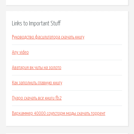
Links to Important Stuff
Руководство фасилитатора скачать книгу
Any video
Аватария вк читы на золото
Как заполнить главную книгу
Пуаро скачать все книги fb2
Вархаммер 40000 соулсторм моды скачать торрент