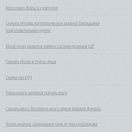
Кроссовер флеш и супергерл
Скачать тетрадь логопедических заданий бардышева
подготовительная группа
Юрий пугач развитие памяти система приемов pdf
Скачать песню а студио душа
Схема лаз 699
Узник моего желания скачать книгу
Скачать книги бесплатно книги одним файлом фэнтези
Читать краткое содержание горе от ума грибоедова