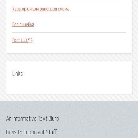
Узор крючком виноград схема
Вся линейка
Гост 11153
Links
An Informative Text Blurb
Links to Important Stuff