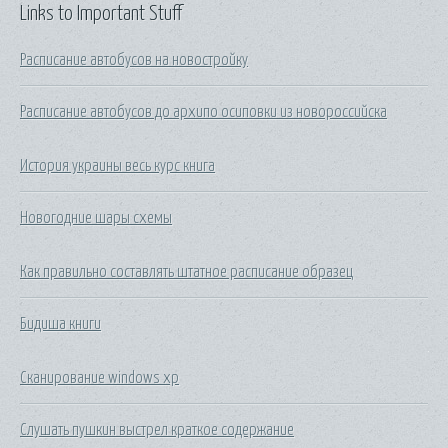
Links to Important Stuff
Расписание автобусов на новостройку
Расписание автобусов до архипо осиповки из новороссийска
История украины весь курс книга
Новогодние шары схемы
Как правильно составлять штатное расписание образец
Бидиша книги
Сканирование windows xp
Слушать пушкин выстрел краткое содержание