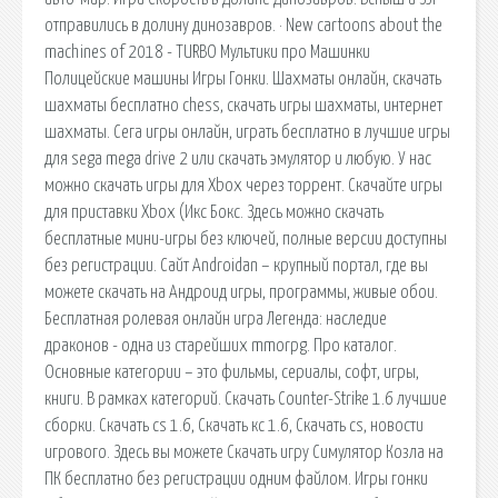
отправились в долину динозавров. · New cartoons about the
machines of 2018 - TURBO Мультики про Машинки
Полицейские машины Игры Гонки. Шахматы онлайн, скачать
шахматы бесплатно chess, скачать игры шахматы, интернет
шахматы. Сега игры онлайн, играть бесплатно в лучшие игры
для sega mega drive 2 или скачать эмулятор и любую. У нас
можно скачать игры для Xbox через торрент. Скачайте игры
для приставки Xbox (Икс Бокс. Здесь можно скачать
бесплатные мини-игры без ключей, полные версии доступны
без регистрации. Сайт Androidan – крупный портал, где вы
можете скачать на Андроид игры, программы, живые обои.
Бесплатная ролевая онлайн игра Легенда: наследие
драконов - одна из старейших mmorpg. Про каталог.
Основные категории – это фильмы, сериалы, софт, игры,
книги. В рамках категорий. Скачать Counter-Strike 1.6 лучшие
сборки. Скачать cs 1.6, Скачать кс 1.6, Скачать cs, новости
игрового. Здесь вы можете Скачать игру Симулятор Козла на
ПК бесплатно без регистрации одним файлом. Игры гонки