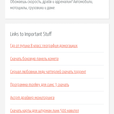
Обожаешь скорость, драйв и адреналин? Автомобили,
мотоциклы, грузовики и даже.
Links to Important Stuff
Гдз от путина 8 класс география домогацких
Скачать боковую панель комета
Сериал любовник леди чаттерлей скачать торрент
Программа monkey для симс 3 скачать
Avzpm драйвер мониторинга
Скачать карты для штурман линк 500 навител