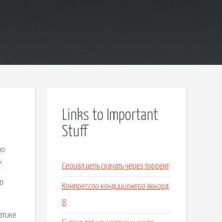
Links to Important
Stuff
по
".
Сериал цепь скачать через торрент
по
Компрессор кондиционера аккорд
8
атике