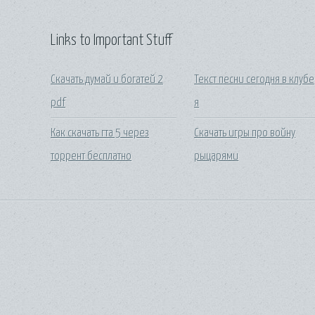
Links to Important Stuff
Скачать думай и богатей 2
Текст песни сегодня в клубе
pdf
я
Как скачать гта 5 через
Скачать игры про войну
торрент бесплатно
рыцарями