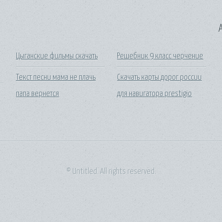
A
Цыганские фильмы скачать
Решебник 9 класс черчение
Текст песни мама не плачь
Скачать карты дорог россии
папа вернется
для навигатора prestigio
© Untitled. All rights reserved.