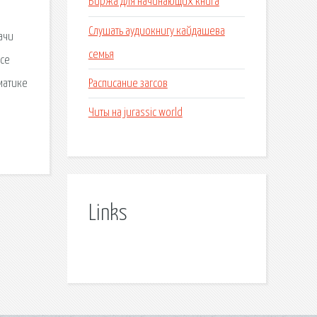
Биржа для начинающих книга
Слушать аудиокнигу кайдашева
дачи
семья
все
Расписание загсов
матике
Читы на jurassic world
Links