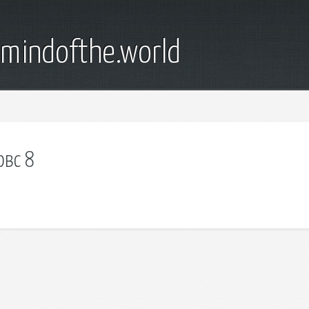
emindofthe.world
овс 8