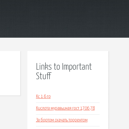
Links to Important
Stuff
Кс 1 6 го
Кислота муравьиная гост 1706 78
За бортом скачать торрентом