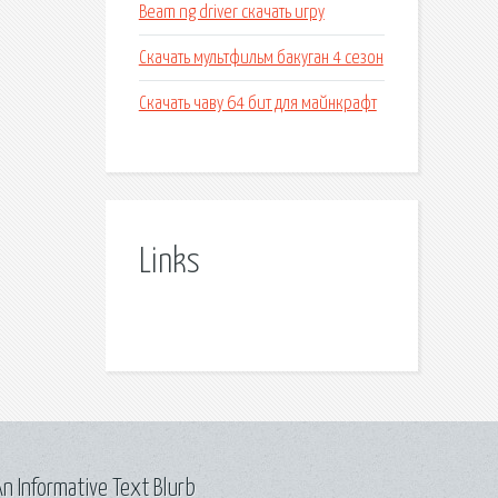
Beam ng driver скачать игру
Скачать мультфильм бакуган 4 сезон
Скачать чаву 64 бит для майнкрафт
Links
n Informative Text Blurb