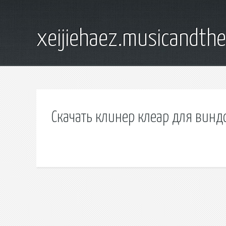
xeijiehaez.musicandth
Скачать клинер клеар для винд