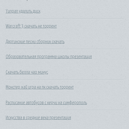
Yunpan удалить диск
Warcraft 3 скачать не торрент
Даргинские песни сборник скачать
Образовательная программа школы презентация
Скачать белла чао минус
Монстер хай игра на пк скачать торрент
Расписание автобусов с керчи на симферополь
Искусства в средние века презентация