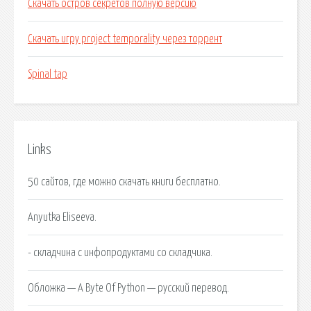
Скачать остров секретов полную версию
Скачать игру project temporality через торрент
Spinal tap
Links
50 сайтов, где можно скачать книги бесплатно.
Anyutka Eliseeva.
- складчина с инфопродуктами со складчика.
Обложка — A Byte Of Python — русский перевод.