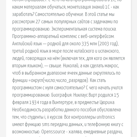
каким материалам обучаться, монетизация знаний 1С - как
заработать? Самостоятельно обучение. В этой статье мы
рассмотрим 27 самых популярных сайтов с задачками по
программированию. Экспериментальная система поиска.
Программно-аппаратный комплекс с веб-интерфейсом.
Английский язык — родной для около 335 млн (2003 год),
третий родной язык в мире после китайского и испанского,
людей, говорящих на нём (включая тех, для кого он является
вторым языком), — свыше. Николай, а как сделать макрос,
чтоб в выбранном диапазоне ячеек данные округлялись по
функции =округл(число;число_разрядов). Как стать
программистом с нуля самостоятельно? С чего начать учится
программированию. Биография. Никлаус Вирт родился 15
февраля 1934 года в Винтертуре, в предместье Цюриха.
Необходимость разработки данного пособия обусловлена
тем, что студенты i, ii курсов. Все контроллеры unitronics
имеют функцию sms передачи данных, и телефонную книгу с
возможностью. Openssource - халява, ежедневные раздачи,