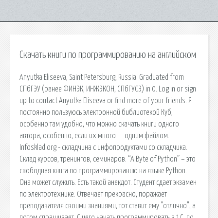
Скачать книги по программированию на английском
Anyutka Eliseeva, Saint Petersburg, Russia. Graduated from
СПбГЭУ (ранее ФИНЭК, ИНЖЭКОН, СПбГУСЭ) in 0. Log in or sign
up to contact Anyutka Eliseeva or find more of your friends. Я
постоянно пользуюсь электронной библиотекой Куб,
особенно там удобно, что можно скачать книги одного
автора, особенно, если их много — одним файлом.
Infosklad.org - складчина с инфопродуктами со складчика.
Склад курсов, тренингов, семинаров. “A Byte of Python” – это
свободная книга по программированию на языке Python.
Она может служить. Есть такой анекдот. Студент сдает экзамен
по электротехнике. Отвечает прекрасно, поражает
преподавателя своими знаниями, тот ставит ему "отлично", а
потом спрашивает. С чего начать программировать в 1С, по