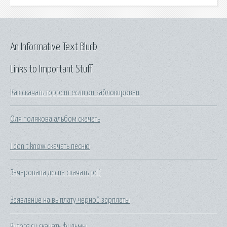
An Informative Text Blurb
Links to Important Stuff
Как скачать торрент если он заблокирован
Оля полякова альбом скачать
I don t know скачать песню
Зачарована десна скачать pdf
Заявление на выплату черной зарплаты
Rutorg ru скачать фильмы