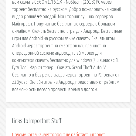
вам скачать CS:GO v.1.36.1.9 - NoSteam (2018) PC через
торрент бесплатно на русском. Добро пожаловать на новый
видео ролик! ♥Молодой. Мониторинг лучших серверов
Майнкрафт. Популярные бесплатные сервера с большим
онлайном. Скачать бесплатно игры для Андроид. Бесплатные
игры для Android на русском языке скачать. Cкачать игры
Android через торрент на смартфон или планшет на
операционной системе андроид. плей маркет для
компьютера скачать бесплатно для windows 7 и виндовс 8.
Гугл Плей Маркет теперь. Скачать Grand Theft Auto IV
бесплатно и без регистрации через торрент на PC, репак от
z10yded. Онлайн игры на Андроид предоставляют ребятам
возможность весело провести время в долгом.
Links to Important Stuff
Почему когда качает торрент не работает интернет