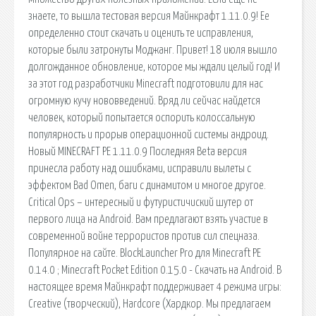
знаете, то вышла тестовая версия Майнкрафт 1.11.0.9! Ее
определенно стоит скачать и оценить те исправления,
которые были затронуты Моджанг. Привет! 18 июля вышло
долгожданное обновление, которое мы ждали целый год! И
за этот год разработчики Minecraft подготовили для нас
огромную кучу нововведений. Вряд ли сейчас найдется
человек, который попытается оспорить колоссальную
популярность и прорыв операционной системы андроид.
Новый MINECRAFT PE 1.11.0.9 Последняя Beta версия
принесла работу над ошибками, исправили вылеты с
эффектом Bad Omen, баги с динамитом и многое другое.
Critical Ops – интересный и футуристичиский шутер от
первого лица на Android. Вам предлагают взять участие в
современной войне террористов против сил спецназа.
Популярное на сайте. BlockLauncher Pro для Minecraft PE
0.14.0 ; Minecraft Pocket Edition 0.15.0 - Скачать на Android. В
настоящее время Майнкрафт поддерживает 4 режима игры:
Creative (творческий), Hardcore (Хардкор. Мы предлагаем