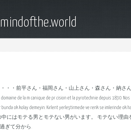
emindofthe.world
菓子・・・前平さん・福岡さん・山上さん・森さん・納さ
maine de la m canique de pr cision et la pyrotechnie depuis 1830. Nos d
 bunda ok kolay demeyin. Kırlent yerleştirmede ve renk se imlerinde ok h
inde niye bu kadar. 世の中にはモテる男とモテない男がいます。 モテない理
過ぎて分から.