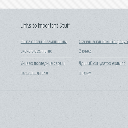
Links to Important Stuff
Книга евгений замятин мы
Скачать английский в фокус
скачать бесплатно
2 класс
Универ последние серии
Лучший симулятор езды по
скачать торрент
городу