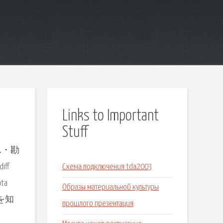
Links to Important
Stuff
ん・勘
iff
Схема подключения tda2003
ata
Образы материальной культуры
由を知
прошлого презентация