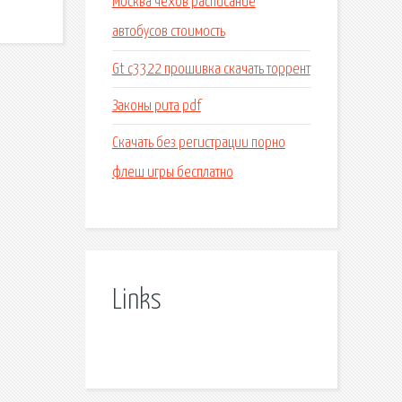
Москва чехов расписание
автобусов стоимость
Gt c3322 прошивка скачать торрент
Законы рита pdf
Скачать без регистрации порно
флеш игры бесплатно
Links