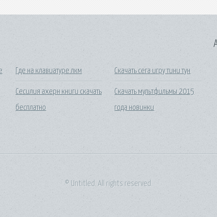
A
е
Где на клавиатуре лкм
Скачать сега игру тини тун
Сесилия ахерн книги скачать
Скачать мультфильмы 2015
бесплатно
года новинки
© Untitled. All rights reserved.