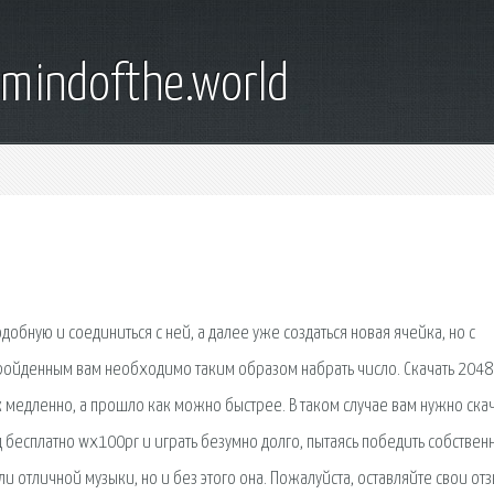
emindofthe.world
обную и соединиться с ней, а далее уже создаться новая ячейка, но с
пройденным вам необходимо таким образом набрать число. Скачать 2048
ак медленно, а прошло как можно быстрее. В таком случае вам нужно ска
 бесплатно wx100pr и играть безумно долго, пытаясь победить собствен
и отличной музыки, но и без этого она. Пожалуйста, оставляйте свои от