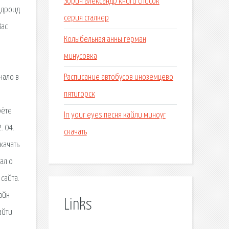
Зорич александр книги список
ндроид
серия сталкер
Вас
Колыбельная анны герман
минусовка
Расписание автобусов иноземцево
чало в
пятигорск
рёте
In your eyes песня кайли миноуг
. 04.
скачать
качать
ал о
сайта.
айн
Links
айти