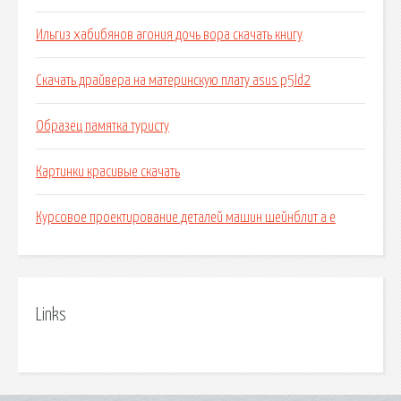
Ильгиз хабибянов агония дочь вора скачать книгу
Скачать драйвера на материнскую плату asus p5ld2
Образец памятка туристу
Картинки красивые скачать
Курсовое проектирование деталей машин шейнблит а е
Links