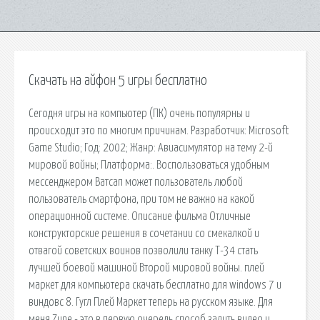
Скачать на айфон 5 игры бесплатно
Сегодня игры на компьютер (ПК) очень популярны и
происходит это по многим причинам. Разработчик: Microsoft
Game Studio; Год: 2002; Жанр: Авиасимулятор на тему 2-й
мировой войны; Платформа:. Воспользоваться удобным
мессенджером Ватсап может пользователь любой
пользователь смартфона, при том не важно на какой
операционной системе. Описание фильма Отличные
конструкторские решения в сочетании со смекалкой и
отвагой советских воинов позволили танку Т-34 стать
лучшей боевой машиной Второй мировой войны. плей
маркет для компьютера скачать бесплатно для windows 7 и
виндовс 8. Гугл Плей Маркет теперь на русском языке. Для
меня Zune - это в первую очередь способ залить видео и