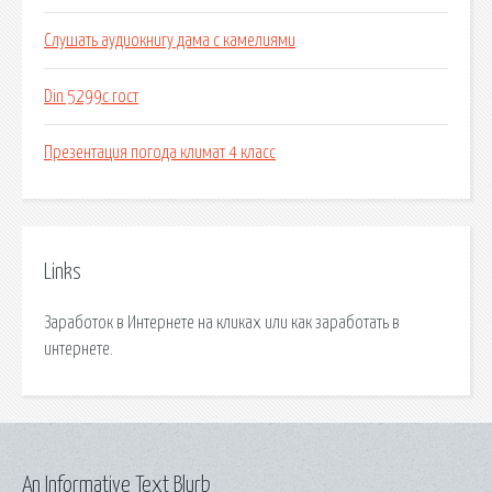
Слушать аудиокнигу дама с камелиями
Din 5299c гост
Презентация погода климат 4 класс
Links
Заработок в Интернете на кликах или как заработать в
интернете.
An Informative Text Blurb