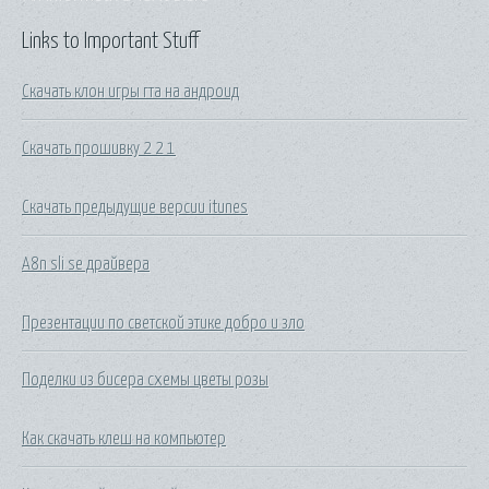
Links to Important Stuff
Скачать клон игры гта на андроид
Скачать прошивку 2 2 1
Скачать предыдущие версии itunes
A8n sli se драйвера
Презентации по светской этике добро и зло
Поделки из бисера схемы цветы розы
Как скачать клеш на компьютер