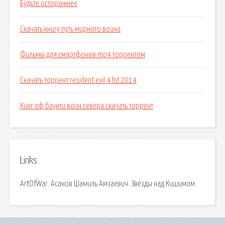
Будьте осторожнее
Скачать книгу путь мирного воина
Фильмы для смартфонов mp4 торрентом
Скачать торрент resident evil 4 hd 2014
Кинг оф баунти воин севера скачать торрент
Links
ArtOfWar. Асанов Шамиль Амзаевич. Звёзды над Кишимом.