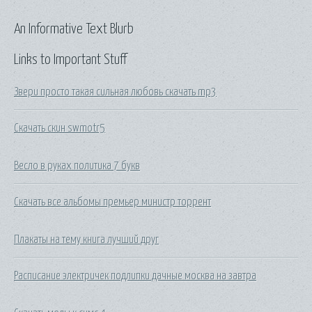
An Informative Text Blurb
Links to Important Stuff
Звери просто такая сильная любовь скачать mp3
Скачать скин swmotr5
Весло в руках политика 7 букв
Скачать все альбомы премьер министр торрент
Плакаты на тему книга лучший друг
Расписание электричек подлипки дачные москва на завтра