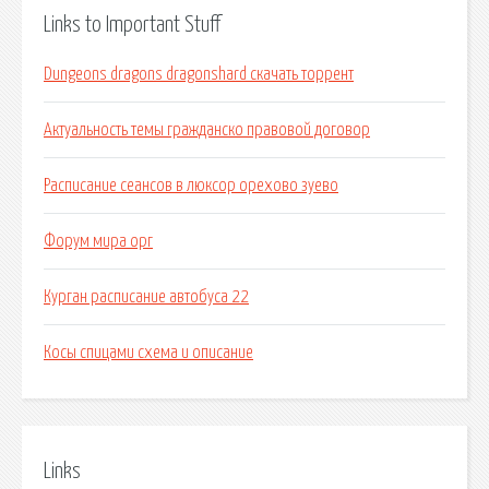
Links to Important Stuff
Dungeons dragons dragonshard скачать торрент
Актуальность темы гражданско правовой договор
Расписание сеансов в люксор орехово зуево
Форум мира орг
Курган расписание автобуса 22
Косы спицами схема и описание
Links