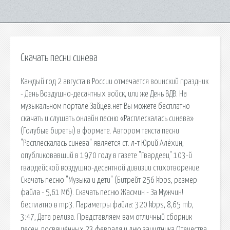
Скачать песни синева
Каждый год 2 августа в России отмечается воинский праздник
- День Воздушно-десантных войск, или же День ВДВ. На
музыкальном портале Зайцев.нет Вы можете бесплатно
скачать и слушать онлайн песню «Расплескалась синева»
(Голубые биреты) в формате. Автором текста песни
"Расплескалась синева" является ст. л-т Юрий Алёхин,
опубликовавший в 1970 году в газете "Гвардеец" 103-й
гвардейской воздушно-десантной дивизии стихотворение.
Скачать песню "Музыка и дети" (Битрейт 256 kbps, размер
файла - 5,61 Мб). Скачать песню Жасмин - За Мужчин!
бесплатно в mp3. Параметры файла: 320 kbps, 8,65 mb,
3:47, Дата релиза. Представляем вам отличный сборник
песен, посвящённых 23 февраля и дню защитника Отечества.