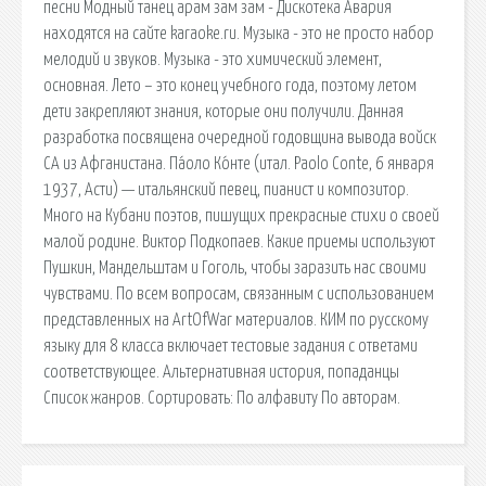
песни Модный танец арам зам зам - Дискотека Авария
находятся на сайте karaoke.ru. Музыка - это не просто набор
мелодий и звуков. Музыка - это химический элемент,
основная. Лето – это конец учебного года, поэтому летом
дети закрепляют знания, которые они получили. Данная
разработка посвящена очередной годовщина вывода войск
СА из Афганистана. Па́оло Ко́нте (итал. Paolo Conte, 6 января
1937, Асти) — итальянский певец, пианист и композитор.
Много на Кубани поэтов, пишущих прекрасные стихи о своей
малой родине. Виктор Подкопаев. Какие приемы используют
Пушкин, Мандельштам и Гоголь, чтобы заразить нас своими
чувствами. По всем вопросам, связанным с использованием
представленных на ArtOfWar материалов. КИМ по русскому
языку для 8 класса включает тестовые задания с ответами
соответствующее. Альтернативная история, попаданцы
Список жанров. Сортировать: По алфавиту По авторам.