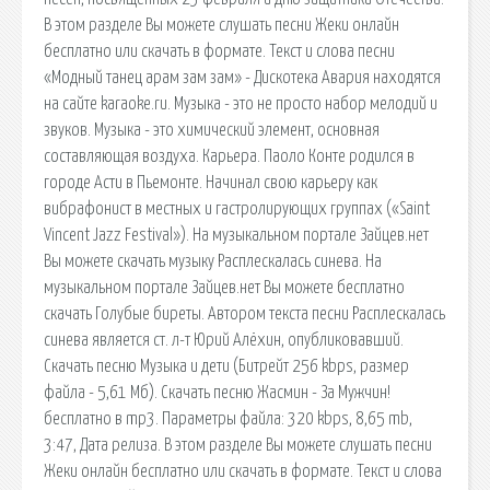
В этом разделе Вы можете слушать песни Жеки онлайн
бесплатно или скачать в формате. Текст и слова песни
«Модный танец арам зам зам» - Дискотека Авария находятся
на сайте karaoke.ru. Музыка - это не просто набор мелодий и
звуков. Музыка - это химический элемент, основная
составляющая воздуха. Карьера. Паоло Конте родился в
городе Асти в Пьемонте. Начинал свою карьеру как
вибрафонист в местных и гастролирующих группах («Saint
Vincent Jazz Festival»). На музыкальном портале Зайцев.нет
Вы можете скачать музыку Расплескалась синева. На
музыкальном портале Зайцев.нет Вы можете бесплатно
скачать Голубые биреты. Автором текста песни Расплескалась
синева является ст. л-т Юрий Алёхин, опубликовавший.
Скачать песню Музыка и дети (Битрейт 256 kbps, размер
файла - 5,61 Мб). Скачать песню Жасмин - За Мужчин!
бесплатно в mp3. Параметры файла: 320 kbps, 8,65 mb,
3:47, Дата релиза. В этом разделе Вы можете слушать песни
Жеки онлайн бесплатно или скачать в формате. Текст и слова