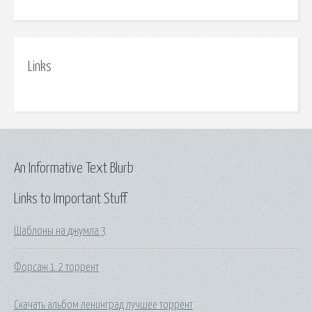
Links
An Informative Text Blurb
Links to Important Stuff
Шаблоны на джумла 3
Форсаж 1 2 торрент
Скачать альбом ленинград лучшее торрент