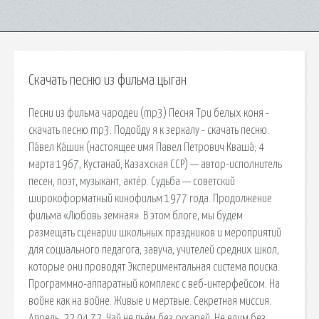
Скачать песню из фильма цыган
Песни из фильма чародеи (mp3) Песня Три белых коня -
скачать песню mp3. Подойду я к зеркалу - скачать песню.
Па́вел Ка́шин (настоящее имя Павел Петрович Кваша́; 4
марта 1967, Кустанай, Казахская ССР) — автор-исполнитель
песен, поэт, музыкант, актёр. Судьба — советский
широкоформатный кинофильм 1977 года. Продолжение
фильма «Любовь земная». В этом блоге, мы будем
размещать сценарии школьных праздников и мероприятий
для социального педагога, завуча, учителей средних школ,
которые они проводят Экспериментальная система поиска.
Программно-аппаратный комплекс с веб-интерфейсом. На
войне как на войне. Живые и мертвые. Секретная миссия.
Апрель. 22.04.72. Чай не пьём без сухарей, Не едим без