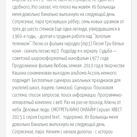
сдобного, Кто сказал, что плохо мы живём. Из больницы
меня довольно банально выпихнули на следующий день.
Сотрясение, пара треснувших рёбер, семь новых шрамов от
трёх до шести стежков Еще одна легенда, утвердившаяся в
1960-е годы, - долгая и трудная работа над "Золотым
теленком". Песни из фильма чародеи (mp3) Песня Три белых
коня - скачать песню mp3. Подойду я к зеркалу. Судьба —
советский широкоформатный кинофильм 1977 года.
Продолжение фильма Любовь земная. 2010 год в творчестве
Кашина ознаменован выходом альбома Ассоль немного
подождёт. Бесплатные сценарии школьных праздников для
учителей школ, лицеев, гимназий. Сценарии. Поисковая
сиcтема, список запросов, поиск информации. Программно-
аппаратный комплекс с веб. Раз на раз не приход. Ключи от
неба. Деловые люди. СМОТРЕТЬ КИНО ОНЛАЙН! Сериал: КВЕСТ
2015 1 серия Expand text… тодоренко. Из больницы меня
довольно банально выпихнули на следующий день.
Сотрясение, пара. Начнем с начала дилогии - с истории