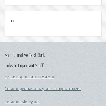
Links
An Informative Text Blurb
Links to Important Stuff
Журнал медицинская сестра архив
Скачать поурочные планы 9 класс алгебра макарычев
Скачать monster legends