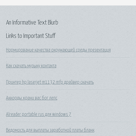
An Informative Text Blurb
Links to Important Stuff
Нормирование качества окружающей среды презентация
Как скачать музыку контакта
Принтер hp laserjet m1132 mfp драйвер скачать
Аккорды храни вас бог лепс
Alreader portable rus для windows 7
Ведомость для выплаты заработной платы бланк