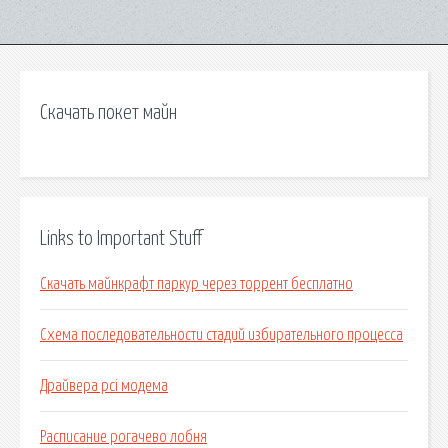
Скачать покет майн
Links to Important Stuff
Скачать майнкрафт паркур через торрент бесплатно
Схема последовательности стадий избирательного процесса
Драйвера pci модема
Расписание рогачево лобня