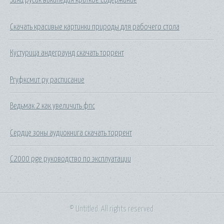
Скачать красивые картинки природы для рабочего стола
Кустурица андеграунд скачать торрент
Ргуфксмит ру расписание
Ведьмак 2 как увеличить фпс
Сердце зоны аудиокнига скачать торрент
С2000 pge руководство по эксплуатации
© Untitled. All rights reserved.