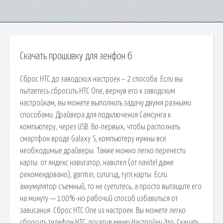
Скачать прошивку для зенфон 6
Сброс HTC до заводских настроек – 2 способа. Если вы
пытаетесь сбросить HTC One, вернув его к заводским
настройкам, вы можете выполнить задачу двумя разными
способами. Драйвера для подключения Самсунга к
компьютеру, через USB. Во-первых, чтобы распознать
смартфон вроде Galaxy S, компьютеру нужны все
необходимые драйверы. Также можно легко перенести
карты: от яндекс навигатор, навител (от navitel даже
рекомендовано), garmin, ситигид, гугл карты. Если
аккумулятор съемный, то не суетитесь, а просто вытащите его
на минуту — 100%-но рабочий способ избавиться от
зависания. Сброс HTC One из настроек. Вы можете легко
сбросить телефон HTC, посетив меню Настройки Это. Скачать