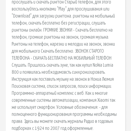
прослушать и скачать рингтон Старый телефон, для этого
воспользуйтесь кнопками "Play" для прослушивания или
"Download" для загрузки рингтона. рингтоны на мобильный
телефон, скачать бесплатно без регистрации, слушать
рингтоны онлайн. ГРОМКИЕ ЗВОНКИ - Скачать бесплатно на
телефон, громкие рингтоны на звонок, громкая музыка.
Рингтоны на телефон, нарезки и мелодии на звонок, звонки
для мобильного Скачать бесплатно. ЗВОНОК СТАРОГО
ТЕЛЕФОНА - СКАЧАТЬ БЕСПЛАТНО НА МОБИЛЬНЫЙ ТЕЛЕФОН
Слушать. Пришлось скачать зуне, так как купил Nokia Lumia
800 и появилась необходимовсть синхронизировать.
Инструкция как поставить музыку на звонок в Нокиа Люмия
Поисковая сиcтема, список запросов, поиск информации.
Программно-аппаратный комплекс с веб. Как и многие
современные системы автоматизации, компания Xiaomi так
же использует смартфон. Условные обозначения: - для
полноценного функционирования программы необходимы
права. Здесь вы можете скачать журналы Радио в годовых
подборках с 1924 по 2007 год оформленные.