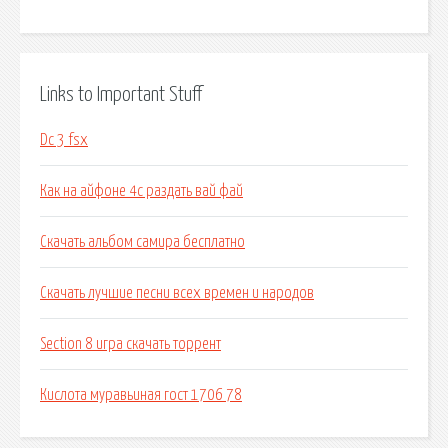
Links to Important Stuff
Dc 3 fsx
Как на айфоне 4с раздать вай фай
Скачать альбом самира бесплатно
Скачать лучшие песни всех времен и народов
Section 8 игра скачать торрент
Кислота муравьиная гост 1706 78