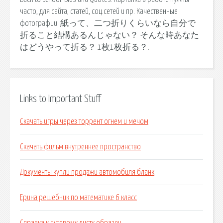
часто, для сайта, статей, соц.сетей и пр. Качественные
фотографии. 紙って、二つ折りくらいなら自分で
折ること結構あるんじゃない？ そんな時あなた
はどうやって折る？ 1枚1枚折る？.
Links to Important Stuff
Скачать игры через торрент огнем и мечом
Скачать фильм внутреннее пространство
Документы купли продажи автомобиля бланк
Ерина решебник по математике 6 класс