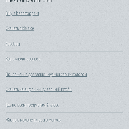
Links to Important Stuff
Billy s band торрент
Скачать hide exe
Facebuq
Как включить запись
Приложение для записи музыки своим голосом
Скачать на айфон книгу великий гэтсби
Гдз по всем предметам 2 класс
Жизнь в милане плюсы и минусы