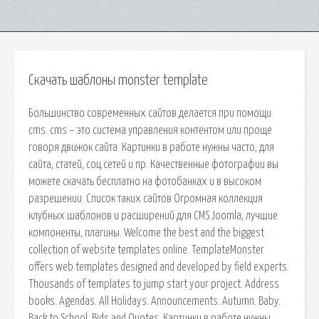
Скачать шаблоны monster template
Большинство современных сайтов делается при помощи
cms. cms – это система управления контентом или проще
говоря движок сайта. Картинки в работе нужны часто, для
сайта, статей, соц.сетей и пр. Качественные фотографии вы
можете скачать бесплатно на фотобанках и в высоком
разрешении. Список таких сайтов Огромная коллекция
клубных шаблонов и расширений для CMS Joomla, лучшие
компоненты, плагины. Welcome the best and the biggest
collection of website templates online. TemplateMonster
offers web templates designed and developed by field experts.
Thousands of templates to jump start your project. Address
books. Agendas. All Holidays. Announcements. Autumn. Baby.
Back to School. Bids and Quotes. Картинки в работе нужны