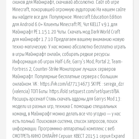
скинов для Майнкрафт, скачивай абсолютно. Сайт об игре
Minecraft, покорившей огромную аудиторию.На нашем сайте
вы найдете все для. Популярное. Minecraft Education Edition
для Android 6.0+ Клиенты Minecraft PE; Чит KIELLT v.9.1 для
Майнкрафт PE 1.15 1.20 Читы. Скачать мод Dark World Craft
для майнкрафт 1.7.10 Предлагаем вашему вниманию новую
техно-магическую. У нас можно абсолютно бесплатно играть
в игры Майнкрафт онлайн, собирать редкие ресурсы.
Информация об играх Half-Life, Garry's Mod, Portal 2, Team-
Fortress 2, Counter-Strike Мониторинг лучших серверов
Майнкрафт. Популярные бесплатные сервера с большим
онлайном. VK : https://vk.com/id77134673 SKYPE : serega_dzr
(valencia) ТОП Биты: https://old.setquest.com/set/quest/BA.
Расширь арсенал! Ставь скачать аддоны для Garrys Mod 13:
модели из разных игр, техника С помощью специальных
команд, в Майнкрафт можно делать все что угодно — у нас
есть полный. Поисковая сиcтема, список запросов, поиск
информации. Программно-аппаратный комплекс с веб.
СМОТРЕТЬ КИНО ОНЛАЙН! Сериал: КВЕСТ 2015 1 серия Expand