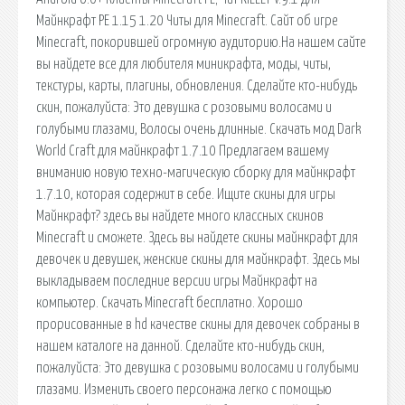
Майнкрафт PE 1.15 1.20 Читы для Minecraft. Сайт об игре
Minecraft, покорившей огромную аудиторию.На нашем сайте
вы найдете все для любителя миникрафта, моды, читы,
текстуры, карты, плагины, обновления. Сделайте кто-нибудь
скин, пожалуйста: Это девушка с розовыми волосами и
голубыми глазами, Волосы очень длинные. Скачать мод Dark
World Craft для майнкрафт 1.7.10 Предлагаем вашему
вниманию новую техно-магическую сборку для майнкрафт
1.7.10, которая содержит в себе. Ищите скины для игры
Майнкрафт? здесь вы найдете много классных скинов
Minecraft и сможете. Здесь вы найдете скины майнкрафт для
девочек и девушек, женские скины для майнкрафт. Здесь мы
выкладываем последние версии игры Майнкрафт на
компьютер. Скачать Minecraft бесплатно. Хорошо
прорисованные в hd качестве скины для девочек собраны в
нашем каталоге на данной. Сделайте кто-нибудь скин,
пожалуйста: Это девушка с розовыми волосами и голубыми
глазами. Изменить своего персонажа легко с помощью