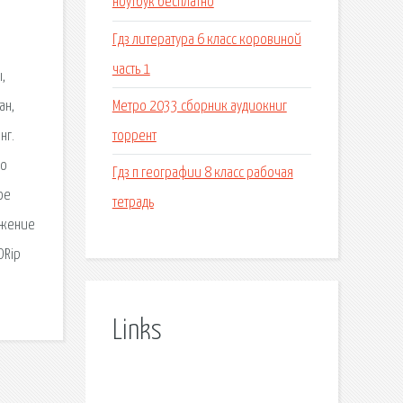
ноутбук бесплатно
Гдз литература 6 класс коровиной
часть 1
,
Метро 2033 сборник аудиокниг
ан,
торрент
нг.
ко
Гдз п географии 8 класс рабочая
ое
тетрадь
ржение
DRip
Links