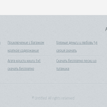
A
я
Приключение с багажом
Грязные деньги и любовь 54
краткое содержание
серия скачать
Агата кристи книги txt
Скачать бесплатно песни из
скачать бесплатно
титаника
© Untitled. All rights reserved.