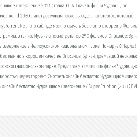
довищное извержение 2011 Страна: США. Скачать фильм Чудовищное
естве hd 1080 станет доступным после выхода в кинотеатре, который
igaTorrent.Net - это сайт где можно скачать бесплатно с торрента Фильмы
рограммы, а так же Музыку и посмотреть Top 250 фильмов. Описание: Вулк
е извержение в Йеллоусонском национальном парке. Пожарный Чарли Я
бесплантно в хорошем качестве Описание: Вулкан, дремавший несколь
усонском национальном парке. Предлагаем вам скачать фильм Чудовищн
 скоростью через торрент. Смотреть онлайн бесплатно Чудовищное изве
еть онлайн бесплатно Чудовищное извержение / Super Eruption (2011) DV