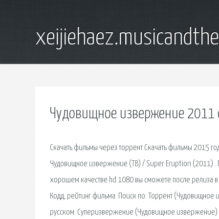
xeijiehaez.musicandth
Чудовищное извержение 2011 с
Скачать фильмы через торрент Скачать фильмы 2015 год
Чудовищное извержение (ТВ) / Super Eruption (2011) .
хорошем качестве hd 1080 вы сможете после релиза в к
Кодд, рейтинг фильма. Поиск по: Торрент (Чудовищное 
русском: Суперизвержение (Чудовищное извержение) Го