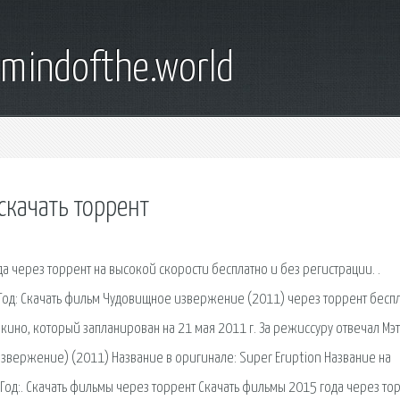
emindofthe.world
качать торрент
а через торрент на высокой скорости бесплатно и без регистрации. .
 Год: Скачать фильм Чудовищное извержение (2011) через торрент беспл
ино, который запланирован на 21 мая 2011 г. За режиссуру отвечал Мэт
извержение) (2011) Название в оригинале: Super Eruption Название на
д:. Скачать фильмы через торрент Скачать фильмы 2015 года через то