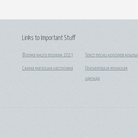
Links to Important Stuff
Форма книга продаж 2013
Текст песни королев крыль
Схема магазина касторама
Презентация японская
одежда