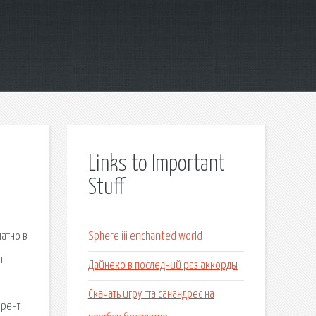
Links to Important
Stuff
атно в
Sphere iii enchanted world
т
Дайнеко в последний раз аккорды
Скачать игру гта санандрес на
ррент