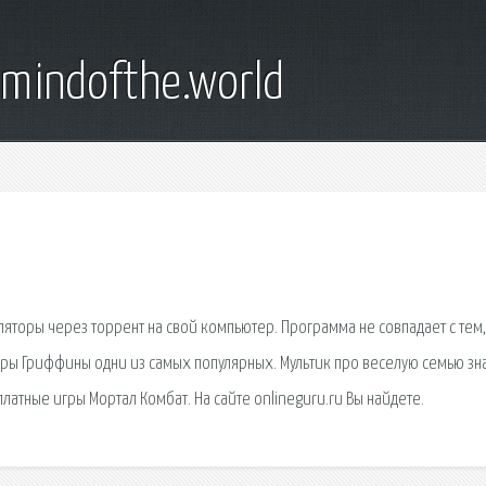
emindofthe.world
яторы через торрент на свой компьютер. Программа не совпадает с тем
 Игры Гриффины одни из самых популярных. Мультик про веселую семью зн
атные игры Мортал Комбат. На сайте onlineguru.ru Вы найдете.