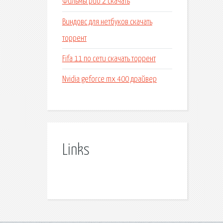
Фильмы рио 2 скачать
Виндовс для нетбуков скачать
торрент
Fifa 11 по сети скачать торрент
Nvidia geforce mx 400 драйвер
Links