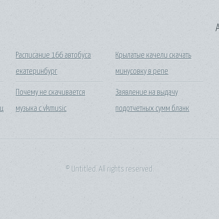
A
Расписание 166 автобуса
Крылатые качели скачать
екатеринбург
минусовку в репе
Почему не скачивается
Заявление на выдачу
ц
музыка с vkmusic
подотчетных сумм бланк
© Untitled. All rights reserved.