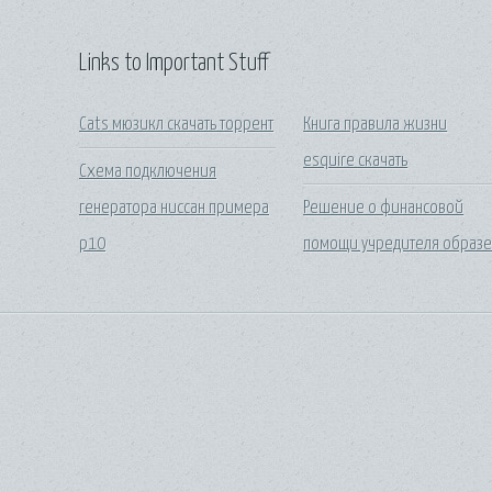
Links to Important Stuff
Cats мюзикл скачать торрент
Книга правила жизни
esquire скачать
Схема подключения
генератора ниссан примера
Решение о финансовой
р10
помощи учредителя образе