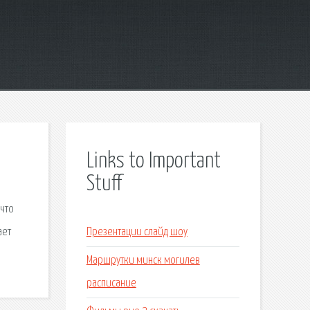
Links to Important
Stuff
,что
ает
Презентации слайд шоу
Маршрутки минск могилев
расписание