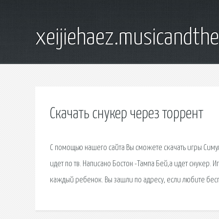
xeijiehaez.musicandth
Скачать снукер через торрент
С помощью нашего сайта Вы сможете скачать игры Симул
идет по тв. Написано Бостон -Тампа Бей,а идет снукер.
каждый ребенок. Вы зашли по адресу, если любите беспл