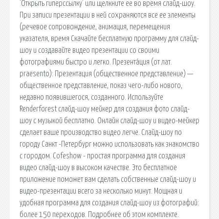
'Открыть гиперссылку' или щелкните ее во время слайд-шоу.
При записи презентации в ней сохраняются все ее элементы
(речевое сопровождение, анимация, перемещения
указателя, время Скачайте бесплатную программу для слайд-
шоу и создавайте видео презентации со своими
фотографиями быстро и легко. Презента́ция (от лат.
praesento): Презентация (общественное представление) —
общественное представление, показ чего-либо нового,
недавно появившегося, созданного. Используйте
Renderforest слайд-шоу мейкер для создания фото слайд-
шоу с музыкой бесплатно. Онлайн слайд-шоу и видео-мейкер
сделает ваше производство видео легче. Слайд-шоу по
городу Санкт -Петербург можно использовать как знакомство
с городом. Cofeshow - простая программа для создания
видео слайд-шоу в высоком качестве. Это бесплатное
приложение поможет вам сделать собственные слайд-шоу и
видео-презентации всего за несколько минут. Мощная и
удобная программа для создания слайд-шоу из фотографий:
более 150 переходов. Подробнее об этом комплекте.