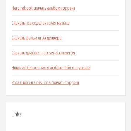
Hard reboot скачать альбом торрент
Скачать психоделическая музыка
Скачать фильм игра денвера
Скачать драйвер usb serial converter
Николай басков зая я люблю тебя минусовка
Рога и копыта rus игра скачать торрент
Links