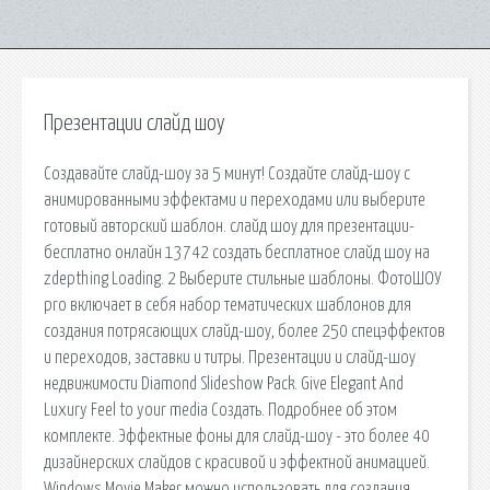
Презентации слайд шоу
Создавайте слайд-шоу за 5 минут! Создайте слайд-шоу с
анимированными эффектами и переходами или выберите
готовый авторский шаблон. слайд шоу для презентации-
бесплатно онлайн 13742 создать бесплатное слайд шоу на
zdepthing Loading. 2 Выберите стильные шаблоны. ФотоШОУ
pro включает в себя набор тематических шаблонов для
создания потрясающих слайд-шоу, более 250 спецэффектов
и переходов, заставки и титры. Презентации и слайд-шоу
недвижимости Diamond Slideshow Pack. Give Elegant And
Luxury Feel to your media Создать. Подробнее об этом
комплекте. Эффектные фоны для слайд-шоу - это более 40
дизайнерских слайдов с красивой и эффектной анимацией.
Windows Movie Maker можно использовать для создания