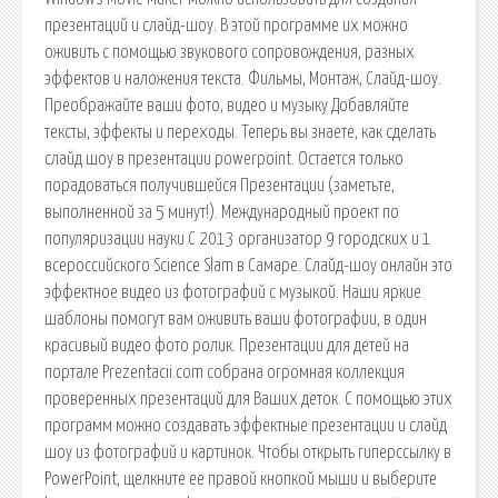
презентаций и слайд-шоу. В этой программе их можно
оживить с помощью звукового сопровождения, разных
эффектов и наложения текста. Фильмы, Монтаж, Слайд-шоу.
Преображайте ваши фото, видео и музыку Добавляйте
тексты, эффекты и переходы. Теперь вы знаете, как сделать
слайд шоу в презентации powerpoint. Остается только
порадоваться получившейся Презентации (заметьте,
выполненной за 5 минут!). Международный проект по
популяризации науки С 2013 организатор 9 городских и 1
всероссийского Science Slam в Самаре. Слайд-шоу онлайн это
эффектное видео из фотографий с музыкой. Наши яркие
шаблоны помогут вам оживить ваши фотографии, в один
красивый видео фото ролик. Презентации для детей на
портале Prezentacii.com собрана огромная коллекция
проверенных презентаций для Ваших деток. С помощью этих
программ можно создавать эффектные презентации и слайд
шоу из фотографий и картинок. Чтобы открыть гиперссылку в
PowerPoint, щелкните ее правой кнопкой мыши и выберите