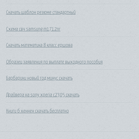
Скачать шаблон резюме стандартный
Схема свч samsung m1712nr
Скачать математика 8 класс ершова
Образец заявления по выплате выходного пособия
Барбарики новый год минус скачать
Драйвера на sony xperia c2305 скачать
Книги б хеннен скачать бесплатно