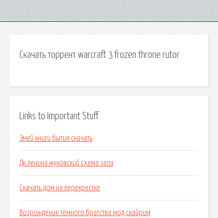
Скачать торрент warcraft 3 frozen throne rutor
Links to Important Stuff
Змей книги бытия скачать
Дк ленина жуковский схема зала
Скачать дом на перекрестке
Возрождение темного братства мод скайрим