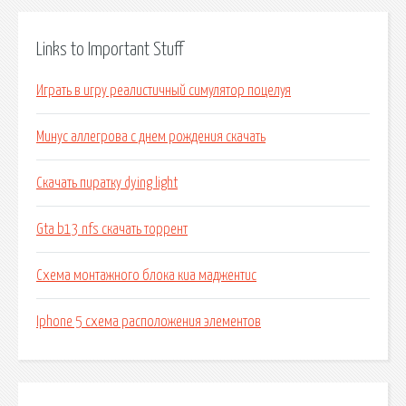
Links to Important Stuff
Играть в игру реалистичный симулятор поцелуя
Минус аллегрова с днем рождения скачать
Скачать пиратку dying light
Gta b13 nfs скачать торрент
Схема монтажного блока киа маджентис
Iphone 5 схема расположения элементов