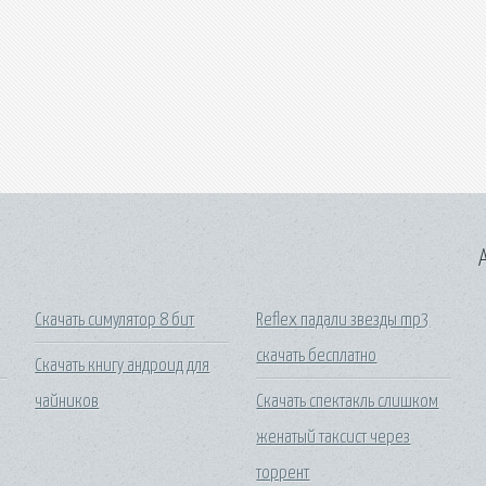
A
Скачать симулятор 8 бит
Reflex падали звезды mp3
скачать бесплатно
Скачать книгу андроид для
чайников
Скачать спектакль слишком
женатый таксист через
торрент