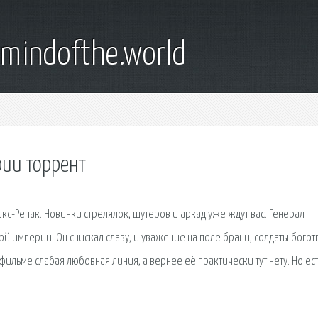
emindofthe.world
рии торрент
кс-Репак. Новинки стрелялок, шутеров и аркад уже ждут вас. Генерал
 империи. Он снискал славу, и уважение на поле брани, солдаты богот
м фильме слабая любовная линия, а вернее её практически тут нету. Но ес