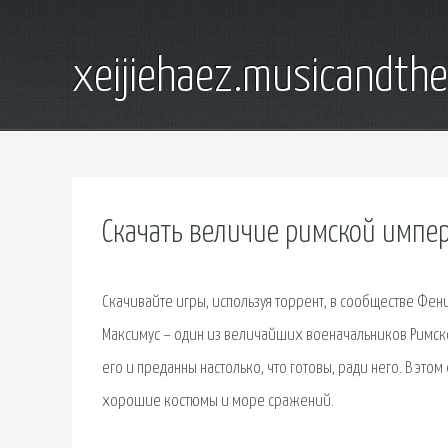
xeijiehaez.musicandth
Скачать величие римской импе
Скачивайте игры, используя торрент, в сообществе Фени
Максимус – один из величайших военачальников Римской
его и преданны настолько, что готовы, ради него. В это
хорошие костюмы и море сражений.