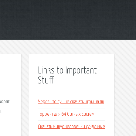
Links to Important
Stuff
ворят
Через что лучше скачать игры на пк
ть
Торрент для 64 битных систем
Скачать минус человечки сундучные