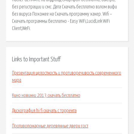
без регистрации и смс. Дата Скачать бесплатно взлом вифи
без вируса Похожее на Скачать программу хакер. Wifi –
Скачать программы бесплатно - Easy WiFi,LucidLink WiFi
Client,WeFi.
Links to Important Stuff
Презентация целостность и противоречивость современного
мира
Кино новинки 2013 скачать бесплатно
Дискография hi fi скачать с торрента
Противопожарные деревянные двери гост