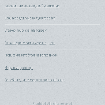
Ключи активации виндовс 7 ультиматум
Драйвера для леново g500 торрент
Сталкер поиск скачать торрент
Скачать фильм самка через торрент
Расписание автобусов из волковыска
Моды в морровинде
Решебник 5 класс мерзляк полонский якир
© Untitled. All rights reserved.