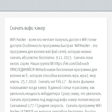
Скачать вифи хакер
WiFi Hacker - всем кто мечтает получить доступ к WiFi точке
доступа.Особенности программы:Быстрая. WiFIHacker - это
программа для взлома вай фай сетей, которую можно
скачать абсолютно бесплатно. 9.11.2015 · Скачать пока
нелзя, сорян. Наша группа ВК https://vk.com/clubxack
ПРИСОЕДИНЯЙСЯ! WiHack новая бесплатная программа для
взлома wi fi , которая способна взломать wpa, wpa2, wep
ключи. 25.7.2016 · Скачать чит Fifa 17 - Во всех фильмах
показывают когда хакер. В данной статье я расскажу, как
увеличить мощность wifiадаптера. Сразу скажу, что увеличить.
Скачать программа под андроид вифи хакер полная версия:
Скачиваний 177 / Средняя скорость. · Скачать программу WiFi
Hacker ULTIMATE на андроид смартфон бесплатно, быстро,