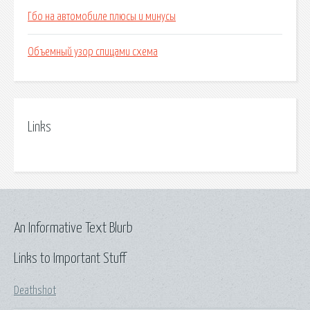
Гбо на автомобиле плюсы и минусы
Объемный узор спицами схема
Links
An Informative Text Blurb
Links to Important Stuff
Deathshot