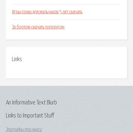
Игры гонки для мальчиков 5 лет скачать
За бортом скачать торрентом
Links
An Informative Text Blurb
Links to Important Stuff
Эпиграфы про книги