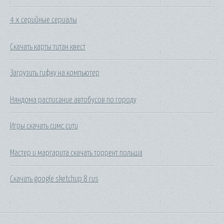
4 х серийные сериалы
Скачать карты титан квест
Загрузить гифку на компьютер
Няндома расписание автобусов по городу
Игры скачать симс сити
Мастер и маргарита скачать торрент польша
Скачать google sketchup 8 rus